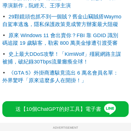
導演新作，阮經天、王淨主演
29顆鏡頭也抓不到一個賊？舊金山竊賊搭Waymo
自駕車逃逸，隱私保護政策竟成警方辦案最大阻礙
原來 Windows 11 會出賣你？FBI 靠 GDID 識別
碼追蹤 19 歲駭客，勒索 800 萬美金慘遭引渡受審
史上最大DDoS攻擊！「KimWolf」殭屍網路主謀
被捕，破紀錄30Tbps流量癱瘓全球！
《GTA 5》外掛商遭駭竟流出 6 萬名會員名單：
外界驚呼「原來這麼多人在開掛！」
送【10個ChatGPT的好工具】電子書
ADVERTISEMENT