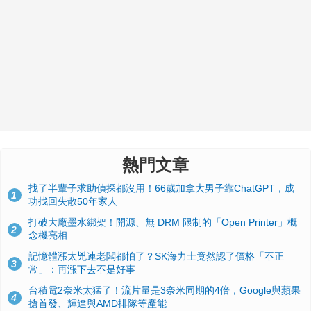
熱門文章
找了半輩子求助偵探都沒用！66歲加拿大男子靠ChatGPT，成
1
功找回失散50年家人
打破大廠墨水綁架！開源、無 DRM 限制的「Open Printer」概
2
念機亮相
記憶體漲太兇連老闆都怕了？SK海力士竟然認了價格「不正
3
常」：再漲下去不是好事
台積電2奈米太猛了！流片量是3奈米同期的4倍，Google與蘋果
4
搶首發、輝達與AMD排隊等產能