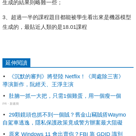
生成的結果則略難一些；
3、超過一半的課程題目都能被學生看出來是機器模型
生成的，最貼近人類的是18.01課程
延伸閱讀
《沉默的審判》將登陸 Netflix！《周處除三害》
導演新作，阮經天、王淨主演
肚腩一抓一大把，只需1個雞蛋，用一個瘦一個
PR・新素簡
29顆鏡頭也抓不到一個賊？舊金山竊賊搭Waymo
自駕車逃逸，隱私保護政策竟成警方辦案最大阻礙
原來 Windows 11 會出賣你？FBI 靠 GDID 識別