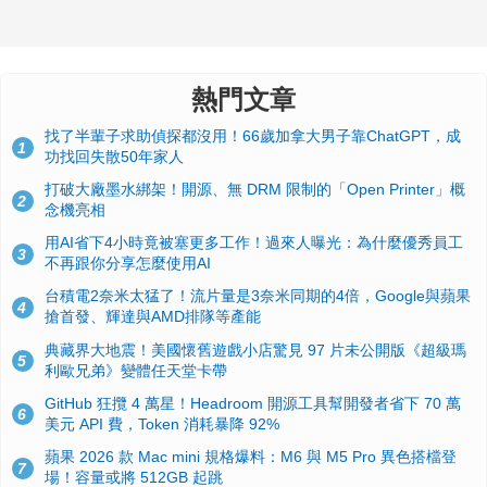
熱門文章
找了半輩子求助偵探都沒用！66歲加拿大男子靠ChatGPT，成
1
功找回失散50年家人
打破大廠墨水綁架！開源、無 DRM 限制的「Open Printer」概
2
念機亮相
用AI省下4小時竟被塞更多工作！過來人曝光：為什麼優秀員工
3
不再跟你分享怎麼使用AI
台積電2奈米太猛了！流片量是3奈米同期的4倍，Google與蘋果
4
搶首發、輝達與AMD排隊等產能
典藏界大地震！美國懷舊遊戲小店驚見 97 片未公開版《超級瑪
5
利歐兄弟》變體任天堂卡帶
GitHub 狂攬 4 萬星！Headroom 開源工具幫開發者省下 70 萬
6
美元 API 費，Token 消耗暴降 92%
蘋果 2026 款 Mac mini 規格爆料：M6 與 M5 Pro 異色搭檔登
7
場！容量或將 512GB 起跳