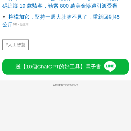
碼追蹤 19 歲駭客，勒索 800 萬美金慘遭引渡受審
檸檬加它，堅持一週大肚腩不見了，重新回到45
公斤
PR・新素簡
#人工智慧
送【10個ChatGPT的好工具】電子書
ADVERTISEMENT