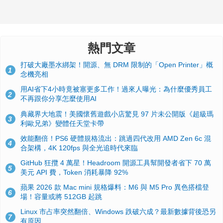
熱門文章
打破大廠墨水綁架！開源、無 DRM 限制的「Open Printer」概
1
念機亮相
用AI省下4小時竟被塞更多工作！過來人曝光：為什麼優秀員工
2
不再跟你分享怎麼使用AI
典藏界大地震！美國懷舊遊戲小店驚見 97 片未公開版《超級瑪
3
利歐兄弟》變體任天堂卡帶
效能翻倍！PS6 硬體規格流出：跳過四代改用 AMD Zen 6c 混
4
合架構，4K 120fps 與全光追時代來臨
GitHub 狂攬 4 萬星！Headroom 開源工具幫開發者省下 70 萬
5
美元 API 費，Token 消耗暴降 92%
蘋果 2026 款 Mac mini 規格爆料：M6 與 M5 Pro 異色搭檔登
6
場！容量或將 512GB 起跳
Linux 市占率突然翻倍、Windows 跌破六成？最新數據背後恐另
7
有原因