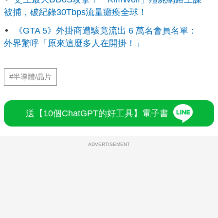
被捕，破紀錄30Tbps流量癱瘓全球！
《GTA 5》外掛商遭駭竟流出 6 萬名會員名單：
外界驚呼「原來這麼多人在開掛！」
#半導體/晶片
送【10個ChatGPT的好工具】電子書
ADVERTISEMENT