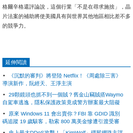
格爾辛格還評論說，這個行業「不是在尋求施捨」，晶
片法案的補助將使美國具有與世界其他地區相比差不多
的競爭力。
延伸閱讀
《沉默的審判》將登陸 Netflix！《周處除三害》
導演新作，阮經天、王淨主演
29顆鏡頭也抓不到一個賊？舊金山竊賊搭Waymo
自駕車逃逸，隱私保護政策竟成警方辦案最大阻礙
原來 Windows 11 會出賣你？FBI 靠 GDID 識別
碼追蹤 19 歲駭客，勒索 800 萬美金慘遭引渡受審
史上最大DDoS攻擊！「KimWolf」殭屍網路主謀