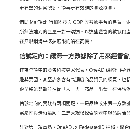
更有效的洞察挖掘、從事更有效能的資源投資。
借助 MarTech 行銷科技與 CDP 等數據平台的建置，
所無法達到的巨量一對一溝通。
以這些豐富的數據資
在無垠網海中挖掘無限的潛在商機。
信號定向：讓第一方數據除了用來經營會
作為會談中的廣告科技專家代表，OneAD 總經理葉
趣與意圖，
甚至許多含有高濃度商品資訊的網頁，
也
企業將能雙軌並進從「人」與「商品」出發，
在保護
信號定向的實踐有兩項關鍵，一是品牌收集第一方數
富屬性與清晰輪廓；
二是大規模探索網海中與品牌商
針對第一項重點，OneAD 以 FederatedID 