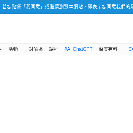
，若您點選「我同意」或繼續瀏覽本網站，即表示您同意我們的
片
活動
討論區
課程
#AI ChatGPT
深度有料
C