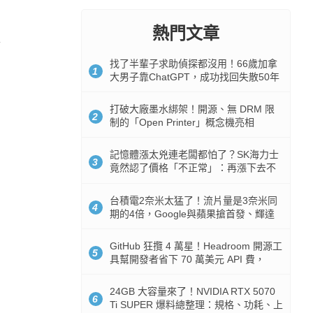
熱門文章
找了半輩子求助偵探都沒用！66歲加拿
1
大男子靠ChatGPT，成功找回失散50年
家人
打破大廠墨水綁架！開源、無 DRM 限
2
制的「Open Printer」概念機亮相
記憶體漲太兇連老闆都怕了？SK海力士
3
竟然認了價格「不正常」：再漲下去不
是好事
台積電2奈米太猛了！流片量是3奈米同
4
期的4倍，Google與蘋果搶首發、輝達
與AMD排隊等產能
GitHub 狂攬 4 萬星！Headroom 開源工
5
具幫開發者省下 70 萬美元 API 費，
Token 消耗暴降 92%
24GB 大容量來了！NVIDIA RTX 5070
6
Ti SUPER 爆料總整理：規格、功耗、上