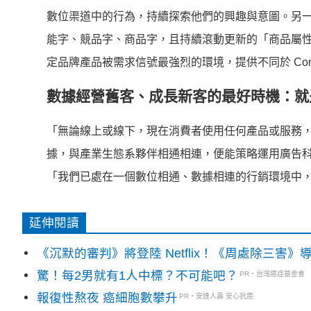
數位渠道中的行為，
持續探索他們的興趣與意圖。另一項新
能字、競品字、商品字，且持續滾動更新的「
商品屬
定品牌產品被需求信號最強烈的環境，提供不同於 Context
數據經營舊客、成長新客的最好時機：就
「無論線上或線下，現在消費者使用任何產品或服務
據，與產業生態系夥伴相通相連，
便能策略運用廣告
「我們已處在一個數位相通、數據相連的行銷環境中
延伸閱讀
《沉默的審判》將登陸 Netflix！《周處除三害
驚！每2男就有1人中標？不可能吧？
PR・台灣癌症基金會
報復性熬夜 癌細胞數攀升
PR・安達人壽 安心抗癌