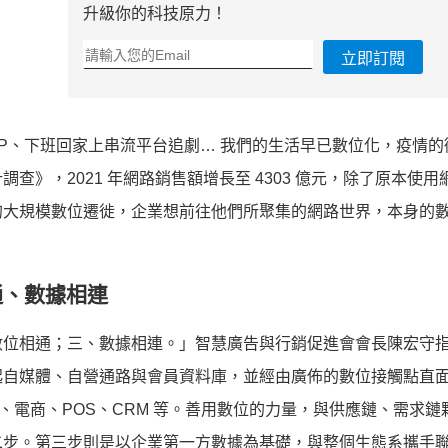
升級你的科技原力！
立即訂閱
PP、下班回家上串流平台追劇… 我們的生活早已數位化，疫情的
查》，2021 年網路銷售額增長至 4303 億元，除了原本使用
的大規模數位遷徙，
企業想前往他們所聚集的網路世界，
本身的
通、數據相連
數位相通；三、
數據相連。」智慧廣告與行銷促進會會長陳宏守
起自媒體、
自營通路與會員資料庫，並經由廣佈的數位接觸點直
E OA、電商、POS、CRM 等。善用數位的力量，與供應鏈、需求
二步。
第三步則是以企業第一方數據為基礎，與整個生態系攜手