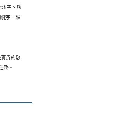
品需求字、功
關鍵字，
鎖
些寶貴的數
的任務。