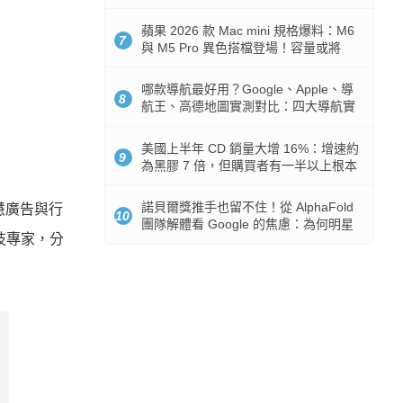
市時間
蘋果 2026 款 Mac mini 規格爆料：M6
7
與 M5 Pro 異色搭檔登場！容量或將
512GB 起跳
哪款導航最好用？Google、Apple、導
8
航王、高德地圖實測對比：四大導航實
測懶人包
美國上半年 CD 銷量大增 16%：增速約
9
為黑膠 7 倍，但購買者有一半以上根本
沒有播放器
諾貝爾獎推手也留不住！從 AlphaFold
慧
廣告與行
10
團隊解體看 Google 的焦慮：為何明星
技專家，
分
實驗室要為 Gemini 讓路？