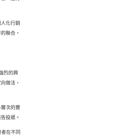
個人化行銷
伴的聯合，
強烈的興
定向做法，
多層次的豐
廣告投遞。
消費者在不同