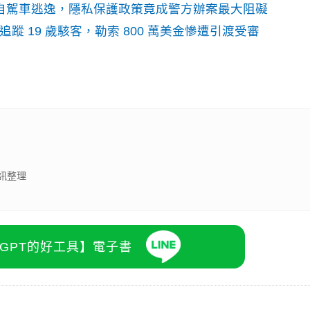
o自駕車逃逸，隱私保護政策竟成警方辦案最大阻礙
識別碼追蹤 19 歲駭客，勒索 800 萬美金慘遭引渡受審
訊整理
atGPT的好工具】電子書