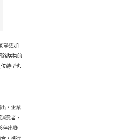
衝擊更加
網路購物的
數位轉型也
指出，
企業
面消費者，
鏈夥伴串聯
聯合，
進行