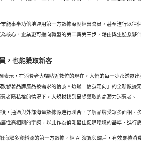
企業能事半功倍地運用第一方數據深度經營會員，
甚至進行以往
產為核心，企業更可邁向轉型的第二與第三步，
藉由與生態系夥
員，也能獲取新客
毓輝表示，在消費者大幅貼近數位的現在，
人們的每一步都透露出
都散發著品牌產品被需求的信號。透過「信號定向」
的全新數據
消費者隱私權的情況下，
大規模找到最想獲取的高潛力消費者。
據後，
通過與外部海量數據源進行聯合，了解品牌受眾多面相、
品屬性高相關的字詞，
以此作為偵測最佳促購環境的基準，進行
技術，聯合網海眾多資料源的第一方數據，經 AI 演算與歸戶，有效累積