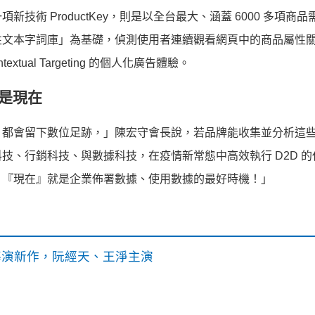
技術 ProductKey，則是以全台最大、涵蓋 6000 多項商
性文本字詞庫」為基礎，
偵測使用者連續觀看網頁中的商品屬性
ual Targeting 的個人化廣告體驗。
是現在
，
都會留下數位足跡，」陳宏守會長說，
若品牌能收集並分析這
科技、行銷科技、與數據科技，
在疫情新常態中高效執行 D2D 
，『
現在』就是企業佈署數據、使用數據的最好時機！」
》導演新作，阮經天、王淨主演