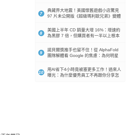
512GB 起跳
典藏界大地震！美國懷舊遊戲小店驚見
7
97 片未公開版《超級瑪利歐兄弟》變體
任天堂卡帶
美國上半年 CD 銷量大增 16%：增速約
8
為黑膠 7 倍，但購買者有一半以上根本
沒有播放器
諾貝爾獎推手也留不住！從 AlphaFold
9
團隊解體看 Google 的焦慮：為何明星
實驗室要為 Gemini 讓路？
用AI省下4小時竟被塞更多工作！過來人
10
曝光：為什麼優秀員工不再跟你分享怎
麼使用AI