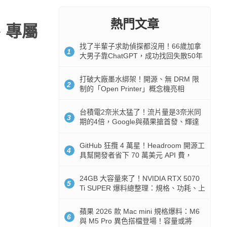
熱門文章
、專屬
找了半輩子求助偵探都沒用！66歲加拿
1
大男子靠ChatGPT，成功找回失散50年
家人
打破大廠墨水綁架！開源、無 DRM 限
2
制的「Open Printer」概念機亮相
台積電2奈米太猛了！流片量是3奈米同
3
期的4倍，Google與蘋果搶首發、輝達
與AMD排隊等產能
GitHub 狂攬 4 萬星！Headroom 開源工
4
具幫開發者省下 70 萬美元 API 費，
Token 消耗暴降 92%
24GB 大容量來了！NVIDIA RTX 5070
5
Ti SUPER 爆料總整理：規格、功耗、上
市時間
蘋果 2026 款 Mac mini 規格爆料：M6
6
與 M5 Pro 異色搭檔登場！容量或將