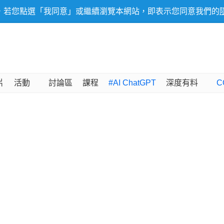
，若您點選「我同意」或繼續瀏覽本網站，即表示您同意我們的
片
活動
討論區
課程
#AI ChatGPT
深度有料
C