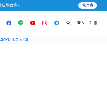
隱私權政策
。
我同意
登入
註冊
OMPUTEX 2026