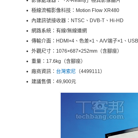
影像處理器：「X-Reality」極真影像晶片
極線流暢影像科技：Motion Flow XR480
內建訊號接收器：NTSC、DVB-T、Hi-HD
網路系統：有線/無線連網
傳輸介面：HDMI×4、色差×1、A/V端子×1、USB
外觀尺寸：1076×687×252mm（含腳座）
重量：17.6kg（含腳座）
廠商資訊：
台灣索尼
（4499111）
建議售價：49,900元