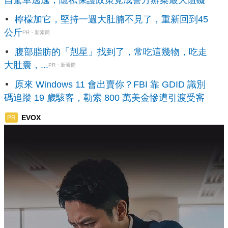
自駕車逃逸，隱私保護政策竟成警方辦案最大阻礙
檸檬加它，堅持一週大肚腩不見了，重新回到45
公斤
PR・新素簡
腹部脂肪的「剋星」找到了，常吃這幾物，吃走
大肚囊，...
PR・新素簡
原來 Windows 11 會出賣你？FBI 靠 GDID 識別
碼追蹤 19 歲駭客，勒索 800 萬美金慘遭引渡受審
EVOX
PR