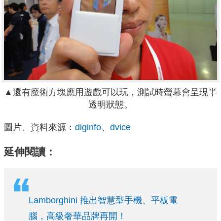
▲還有魔術方塊應用遊戲可以玩，測試時螢幕會呈現半
透明狀態。
圖片、資料來源：
diginfo
、
dvice
延伸閱讀：
Lamborghini 推出智慧型手機、平板電
腦，高級奢華品牌再開！