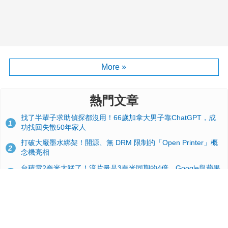
More »
熱門文章
找了半輩子求助偵探都沒用！66歲加拿大男子靠ChatGPT，成
1
功找回失散50年家人
打破大廠墨水綁架！開源、無 DRM 限制的「Open Printer」概
2
念機亮相
台積電2奈米太猛了！流片量是3奈米同期的4倍，Google與蘋果
3
搶首發、輝達與AMD排隊等產能
GitHub 狂攬 4 萬星！Headroom 開源工具幫開發者省下 70 萬
4
美元 API 費，Token 消耗暴降 92%
24GB 大容量來了！NVIDIA RTX 5070 Ti SUPER 爆料總整理：
5
規格、功耗、上市時間