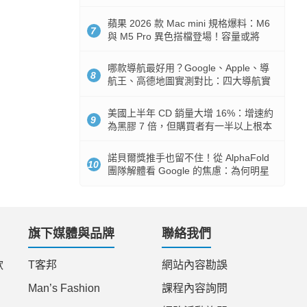
市時間
蘋果 2026 款 Mac mini 規格爆料：M6
7
與 M5 Pro 異色搭檔登場！容量或將
512GB 起跳
哪款導航最好用？Google、Apple、導
8
航王、高德地圖實測對比：四大導航實
測懶人包
美國上半年 CD 銷量大增 16%：增速約
9
為黑膠 7 倍，但購買者有一半以上根本
沒有播放器
諾貝爾獎推手也留不住！從 AlphaFold
10
團隊解體看 Google 的焦慮：為何明星
實驗室要為 Gemini 讓路？
旗下媒體與品牌
聯絡我們
款
T客邦
網站內容勘誤
Man’s Fashion
課程內容詢問