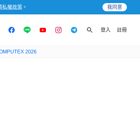
隱私權政策
。
我同意
登入
註冊
OMPUTEX 2026