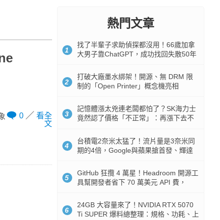
熱門文章
找了半輩子求助偵探都沒用！66歲加拿
1
大男子靠ChatGPT，成功找回失散50年
ne
家人
打破大廠墨水綁架！開源、無 DRM 限
2
制的「Open Printer」概念機亮相
記憶體漲太兇連老闆都怕了？SK海力士
3
0
看全
對象
竟然認了價格「不正常」：再漲下去不
文
是好事
台積電2奈米太猛了！流片量是3奈米同
4
期的4倍，Google與蘋果搶首發、輝達
與AMD排隊等產能
GitHub 狂攬 4 萬星！Headroom 開源工
5
具幫開發者省下 70 萬美元 API 費，
Token 消耗暴降 92%
24GB 大容量來了！NVIDIA RTX 5070
6
Ti SUPER 爆料總整理：規格、功耗、上