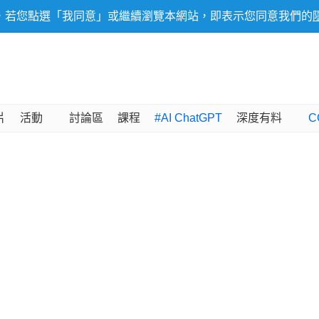
，若您點選「我同意」或繼續瀏覽本網站，即表示您同意我們的
片
活動
討論區
課程
#AI ChatGPT
深度有料
C