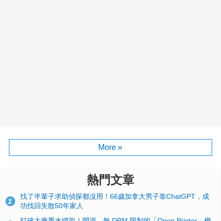
More »
熱門文章
找了半輩子求助偵探都沒用！66歲加拿大男子靠ChatGPT，成
1
功找回失散50年家人
打破大廠墨水綁架！開源、無 DRM 限制的「Open Printer」概