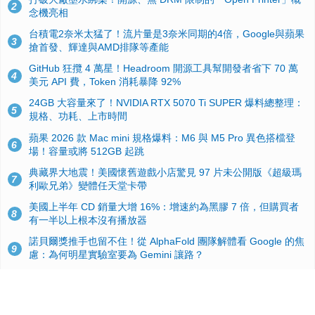
2
念機亮相
台積電2奈米太猛了！流片量是3奈米同期的4倍，Google與蘋果
3
搶首發、輝達與AMD排隊等產能
GitHub 狂攬 4 萬星！Headroom 開源工具幫開發者省下 70 萬
4
美元 API 費，Token 消耗暴降 92%
24GB 大容量來了！NVIDIA RTX 5070 Ti SUPER 爆料總整理：
5
規格、功耗、上市時間
蘋果 2026 款 Mac mini 規格爆料：M6 與 M5 Pro 異色搭檔登
6
場！容量或將 512GB 起跳
典藏界大地震！美國懷舊遊戲小店驚見 97 片未公開版《超級瑪
7
利歐兄弟》變體任天堂卡帶
美國上半年 CD 銷量大增 16%：增速約為黑膠 7 倍，但購買者
8
有一半以上根本沒有播放器
諾貝爾獎推手也留不住！從 AlphaFold 團隊解體看 Google 的焦
9
慮：為何明星實驗室要為 Gemini 讓路？
用AI省下4小時竟被塞更多工作！過來人曝光：為什麼優秀員工
10
不再跟你分享怎麼使用AI