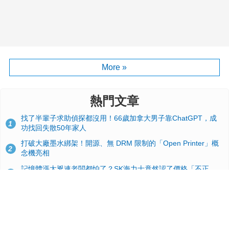
More »
熱門文章
找了半輩子求助偵探都沒用！66歲加拿大男子靠ChatGPT，成
1
功找回失散50年家人
打破大廠墨水綁架！開源、無 DRM 限制的「Open Printer」概
2
念機亮相
記憶體漲太兇連老闆都怕了？SK海力士竟然認了價格「不正
3
常」：再漲下去不是好事
台積電2奈米太猛了！流片量是3奈米同期的4倍，Google與蘋果
4
搶首發、輝達與AMD排隊等產能
GitHub 狂攬 4 萬星！Headroom 開源工具幫開發者省下 70 萬
5
美元 API 費，Token 消耗暴降 92%