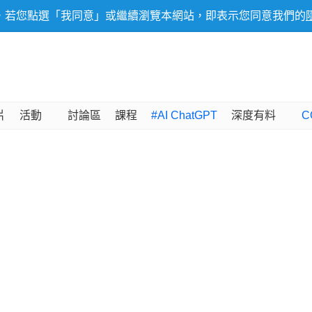
，若您點選「我同意」或繼續瀏覽本網站，即表示您同意我們的
片
活動
討論區
課程
#AI ChatGPT
深度有料
C