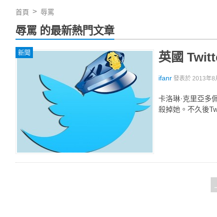
首頁
辱罵
辱罵 的最新熱門文章
新聞
英國 Twi
ifanr
發表於
2013年8
卡洛琳·克里亞多佩
殺掉她。不久後Twi