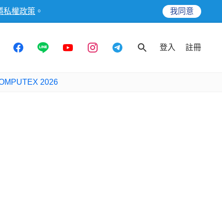
隱私權政策
。
我同意
登入
註冊
OMPUTEX 2026