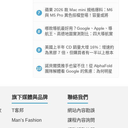
市時間
蘋果 2026 款 Mac mini 規格爆料：M6
7
與 M5 Pro 異色搭檔登場！容量或將
512GB 起跳
哪款導航最好用？Google、Apple、導
8
航王、高德地圖實測對比：四大導航實
測懶人包
美國上半年 CD 銷量大增 16%：增速約
9
為黑膠 7 倍，但購買者有一半以上根本
沒有播放器
諾貝爾獎推手也留不住！從 AlphaFold
10
團隊解體看 Google 的焦慮：為何明星
實驗室要為 Gemini 讓路？
旗下媒體與品牌
聯絡我們
款
T客邦
網站內容勘誤
Man’s Fashion
課程內容詢問