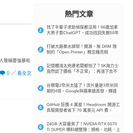
熱門文章
找了半輩子求助偵探都沒用！66歲加拿
1
大男子靠ChatGPT，成功找回失散50年
家人
打破大廠墨水綁架！開源、無 DRM 限
2
制的「Open Printer」概念機亮相
有人聲稱要強暴和
記憶體漲太兇連老闆都怕了？SK海力士
3
竟然認了價格「不正常」：再漲下去不
0
看全文
是好事
台積電2奈米太猛了！流片量是3奈米同
4
期的4倍，Google與蘋果搶首發、輝達
與AMD排隊等產能
GitHub 狂攬 4 萬星！Headroom 開源工
5
具幫開發者省下 70 萬美元 API 費，
Token 消耗暴降 92%
24GB 大容量來了！NVIDIA RTX 5070
6
Ti SUPER 爆料總整理：規格、功耗、上