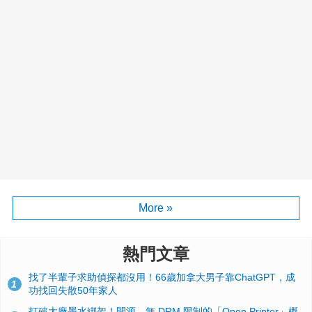
More »
熱門文章
找了半輩子求助偵探都沒用！66歲加拿大男子靠ChatGPT，成
1
功找回失散50年家人
打破大廠墨水綁架！開源、無 DRM 限制的「Open Printer」概