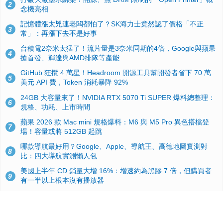
2
念機亮相
記憶體漲太兇連老闆都怕了？SK海力士竟然認了價格「不正
3
常」：再漲下去不是好事
台積電2奈米太猛了！流片量是3奈米同期的4倍，Google與蘋果
4
搶首發、輝達與AMD排隊等產能
GitHub 狂攬 4 萬星！Headroom 開源工具幫開發者省下 70 萬
5
美元 API 費，Token 消耗暴降 92%
24GB 大容量來了！NVIDIA RTX 5070 Ti SUPER 爆料總整理：
6
規格、功耗、上市時間
蘋果 2026 款 Mac mini 規格爆料：M6 與 M5 Pro 異色搭檔登
7
場！容量或將 512GB 起跳
哪款導航最好用？Google、Apple、導航王、高德地圖實測對
8
比：四大導航實測懶人包
美國上半年 CD 銷量大增 16%：增速約為黑膠 7 倍，但購買者
9
有一半以上根本沒有播放器
諾貝爾獎推手也留不住！從 AlphaFold 團隊解體看 Google 的焦
10
慮：為何明星實驗室要為 Gemini 讓路？