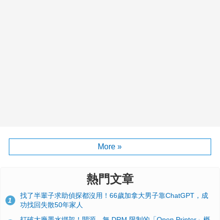
More »
熱門文章
找了半輩子求助偵探都沒用！66歲加拿大男子靠ChatGPT，成
1
功找回失散50年家人
打破大廠墨水綁架！開源、無 DRM 限制的「Open Printer」概