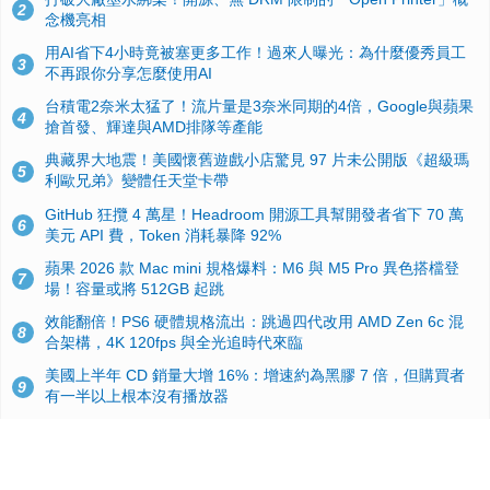
2
念機亮相
用AI省下4小時竟被塞更多工作！過來人曝光：為什麼優秀員工
3
不再跟你分享怎麼使用AI
台積電2奈米太猛了！流片量是3奈米同期的4倍，Google與蘋果
4
搶首發、輝達與AMD排隊等產能
典藏界大地震！美國懷舊遊戲小店驚見 97 片未公開版《超級瑪
5
利歐兄弟》變體任天堂卡帶
GitHub 狂攬 4 萬星！Headroom 開源工具幫開發者省下 70 萬
6
美元 API 費，Token 消耗暴降 92%
蘋果 2026 款 Mac mini 規格爆料：M6 與 M5 Pro 異色搭檔登
7
場！容量或將 512GB 起跳
效能翻倍！PS6 硬體規格流出：跳過四代改用 AMD Zen 6c 混
8
合架構，4K 120fps 與全光追時代來臨
美國上半年 CD 銷量大增 16%：增速約為黑膠 7 倍，但購買者
9
有一半以上根本沒有播放器
諾貝爾獎推手也留不住！從 AlphaFold 團隊解體看 Google 的焦
10
慮：為何明星實驗室要為 Gemini 讓路？