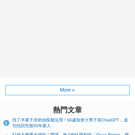
More »
熱門文章
找了半輩子求助偵探都沒用！66歲加拿大男子靠ChatGPT，成
1
功找回失散50年家人
打破大廠墨水綁架！開源、無 DRM 限制的「Open Printer」概