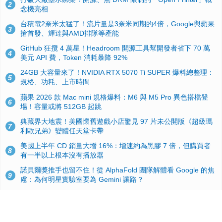
2
念機亮相
台積電2奈米太猛了！流片量是3奈米同期的4倍，Google與蘋果
3
搶首發、輝達與AMD排隊等產能
GitHub 狂攬 4 萬星！Headroom 開源工具幫開發者省下 70 萬
4
美元 API 費，Token 消耗暴降 92%
24GB 大容量來了！NVIDIA RTX 5070 Ti SUPER 爆料總整理：
5
規格、功耗、上市時間
蘋果 2026 款 Mac mini 規格爆料：M6 與 M5 Pro 異色搭檔登
6
場！容量或將 512GB 起跳
典藏界大地震！美國懷舊遊戲小店驚見 97 片未公開版《超級瑪
7
利歐兄弟》變體任天堂卡帶
美國上半年 CD 銷量大增 16%：增速約為黑膠 7 倍，但購買者
8
有一半以上根本沒有播放器
諾貝爾獎推手也留不住！從 AlphaFold 團隊解體看 Google 的焦
9
慮：為何明星實驗室要為 Gemini 讓路？
用AI省下4小時竟被塞更多工作！過來人曝光：為什麼優秀員工
10
不再跟你分享怎麼使用AI