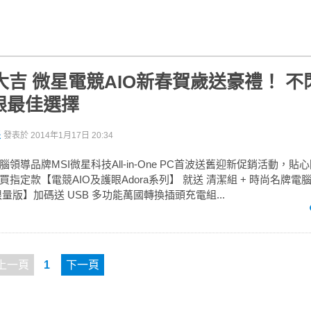
年大吉 微星電競AIO新春賀歲送豪禮！ 
護眼最佳選擇
派
發表於
2014年1月17日 20:34
領導品牌MSI微星科技All-in-One PC首波送舊迎新促銷活動，
指定款【電競AIO及護眼Adora系列】 就送 清潔組 + 時尚名牌電
限量版】加碼送 USB 多功能萬國轉換插頭充電組...
上一頁
1
下一頁