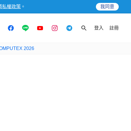
隱私權政策
。
我同意
登入
註冊
OMPUTEX 2026