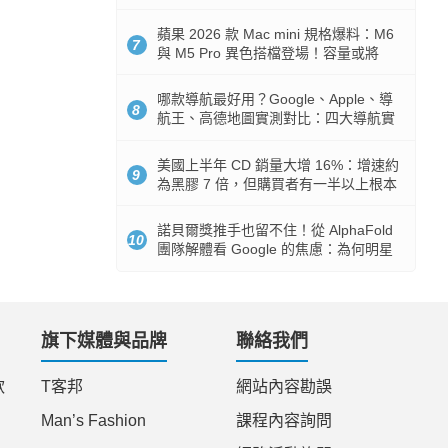
市時間
蘋果 2026 款 Mac mini 規格爆料：M6
7
與 M5 Pro 異色搭檔登場！容量或將
512GB 起跳
哪款導航最好用？Google、Apple、導
8
航王、高德地圖實測對比：四大導航實
測懶人包
美國上半年 CD 銷量大增 16%：增速約
9
為黑膠 7 倍，但購買者有一半以上根本
沒有播放器
諾貝爾獎推手也留不住！從 AlphaFold
10
團隊解體看 Google 的焦慮：為何明星
實驗室要為 Gemini 讓路？
旗下媒體與品牌
聯絡我們
款
T客邦
網站內容勘誤
Man’s Fashion
課程內容詢問