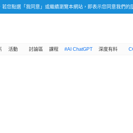
，若您點選「我同意」或繼續瀏覽本網站，即表示您同意我們的
片
活動
討論區
課程
#AI ChatGPT
深度有料
C