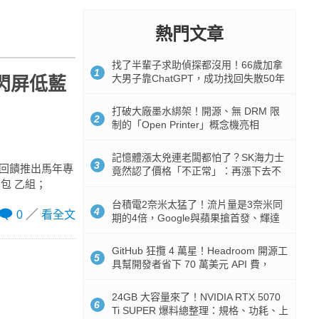
熱門文章
找了半輩子求助偵探都沒用！66歲加拿
1
大男子靠ChatGPT，成功找回失散50年
不閃屏低藍
家人
打破大廠墨水綁架！開源、無 DRM 限
2
制的「Open Printer」概念機亮相
記憶體漲太兇連老闆都怕了？SK海力士
3
貼心回饋推出馬年專
竟然認了價格「不正常」：再漲下去不
腦包 乙組；
是好事
台積電2奈米太猛了！流片量是3奈米同
4
0
看全文
期的4倍，Google與蘋果搶首發、輝達
與AMD排隊等產能
GitHub 狂攬 4 萬星！Headroom 開源工
5
具幫開發者省下 70 萬美元 API 費，
Token 消耗暴降 92%
24GB 大容量來了！NVIDIA RTX 5070
6
Ti SUPER 爆料總整理：規格、功耗、上