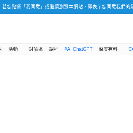
，若您點選「我同意」或繼續瀏覽本網站，即表示您同意我們的
片
活動
討論區
課程
#AI ChatGPT
深度有料
C