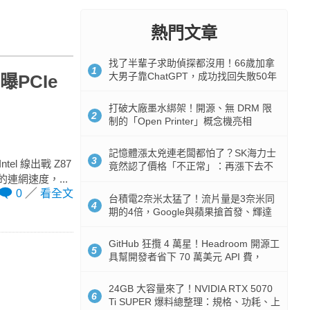
熱門文章
找了半輩子求助偵探都沒用！66歲加拿
1
大男子靠ChatGPT，成功找回失散50年
曝PCIe
家人
打破大廠墨水綁架！開源、無 DRM 限
2
制的「Open Printer」概念機亮相
記憶體漲太兇連老闆都怕了？SK海力士
3
el 線出戰 Z87
竟然認了價格「不正常」：再漲下去不
5倍快的連網速度，...
是好事
0
看全文
台積電2奈米太猛了！流片量是3奈米同
4
期的4倍，Google與蘋果搶首發、輝達
與AMD排隊等產能
GitHub 狂攬 4 萬星！Headroom 開源工
5
具幫開發者省下 70 萬美元 API 費，
Token 消耗暴降 92%
24GB 大容量來了！NVIDIA RTX 5070
6
Ti SUPER 爆料總整理：規格、功耗、上