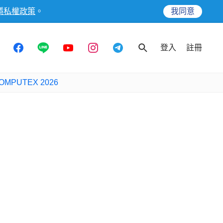
隱私權政策
。
我同意
登入
註冊
OMPUTEX 2026