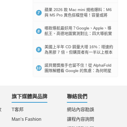
市時間
蘋果 2026 款 Mac mini 規格爆料：M6
7
與 M5 Pro 異色搭檔登場！容量或將
512GB 起跳
哪款導航最好用？Google、Apple、導
8
航王、高德地圖實測對比：四大導航實
測懶人包
美國上半年 CD 銷量大增 16%：增速約
9
為黑膠 7 倍，但購買者有一半以上根本
沒有播放器
諾貝爾獎推手也留不住！從 AlphaFold
10
團隊解體看 Google 的焦慮：為何明星
實驗室要為 Gemini 讓路？
旗下媒體與品牌
聯絡我們
款
T客邦
網站內容勘誤
Man’s Fashion
課程內容詢問