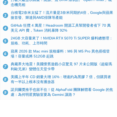
2
念機亮相
台積電2奈米太猛了！流片量是3奈米同期的4倍，Google與蘋果
3
搶首發、輝達與AMD排隊等產能
GitHub 狂攬 4 萬星！Headroom 開源工具幫開發者省下 70 萬
4
美元 API 費，Token 消耗暴降 92%
24GB 大容量來了！NVIDIA RTX 5070 Ti SUPER 爆料總整理：
5
規格、功耗、上市時間
蘋果 2026 款 Mac mini 規格爆料：M6 與 M5 Pro 異色搭檔登
6
場！容量或將 512GB 起跳
典藏界大地震！美國懷舊遊戲小店驚見 97 片未公開版《超級瑪
7
利歐兄弟》變體任天堂卡帶
美國上半年 CD 銷量大增 16%：增速約為黑膠 7 倍，但購買者
8
有一半以上根本沒有播放器
諾貝爾獎推手也留不住！從 AlphaFold 團隊解體看 Google 的焦
9
慮：為何明星實驗室要為 Gemini 讓路？
用AI省下4小時竟被塞更多工作！過來人曝光：為什麼優秀員工
10
不再跟你分享怎麼使用AI