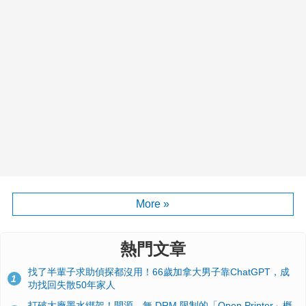
More »
熱門文章
找了半輩子求助偵探都沒用！66歲加拿大男子靠ChatGPT，成
1
功找回失散50年家人
打破大廠墨水綁架！開源、無 DRM 限制的「Open Printer」概