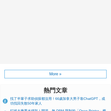
More »
熱門文章
找了半輩子求助偵探都沒用！66歲加拿大男子靠ChatGPT，成
1
功找回失散50年家人
打破大廠墨水綁架！開源、無 DRM 限制的「Open Printer」概