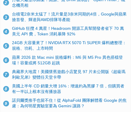
2
念機亮相
台積電2奈米太猛了！流片量是3奈米同期的4倍，Google與蘋果
3
搶首發、輝達與AMD排隊等產能
GitHub 狂攬 4 萬星！Headroom 開源工具幫開發者省下 70 萬
4
美元 API 費，Token 消耗暴降 92%
24GB 大容量來了！NVIDIA RTX 5070 Ti SUPER 爆料總整理：
5
規格、功耗、上市時間
蘋果 2026 款 Mac mini 規格爆料：M6 與 M5 Pro 異色搭檔登
6
場！容量或將 512GB 起跳
典藏界大地震！美國懷舊遊戲小店驚見 97 片未公開版《超級瑪
7
利歐兄弟》變體任天堂卡帶
美國上半年 CD 銷量大增 16%：增速約為黑膠 7 倍，但購買者
8
有一半以上根本沒有播放器
諾貝爾獎推手也留不住！從 AlphaFold 團隊解體看 Google 的焦
9
慮：為何明星實驗室要為 Gemini 讓路？
用AI省下4小時竟被塞更多工作！過來人曝光：為什麼優秀員工
10
不再跟你分享怎麼使用AI