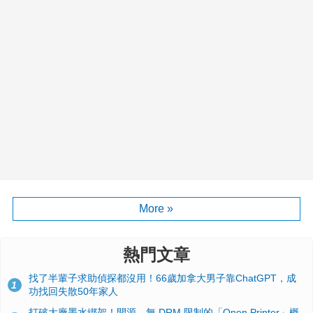
More »
熱門文章
找了半輩子求助偵探都沒用！66歲加拿大男子靠ChatGPT，成
1
功找回失散50年家人
打破大廠墨水綁架！開源、無 DRM 限制的「Open Printer」概