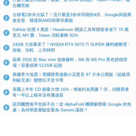
2
念機亮相
台積電2奈米太猛了！流片量是3奈米同期的4倍，Google與蘋果
3
搶首發、輝達與AMD排隊等產能
GitHub 狂攬 4 萬星！Headroom 開源工具幫開發者省下 70 萬
4
美元 API 費，Token 消耗暴降 92%
24GB 大容量來了！NVIDIA RTX 5070 Ti SUPER 爆料總整理：
5
規格、功耗、上市時間
蘋果 2026 款 Mac mini 規格爆料：M6 與 M5 Pro 異色搭檔登
6
場！容量或將 512GB 起跳
典藏界大地震！美國懷舊遊戲小店驚見 97 片未公開版《超級瑪
7
利歐兄弟》變體任天堂卡帶
美國上半年 CD 銷量大增 16%：增速約為黑膠 7 倍，但購買者
8
有一半以上根本沒有播放器
諾貝爾獎推手也留不住！從 AlphaFold 團隊解體看 Google 的焦
9
慮：為何明星實驗室要為 Gemini 讓路？
用AI省下4小時竟被塞更多工作！過來人曝光：為什麼優秀員工
10
不再跟你分享怎麼使用AI