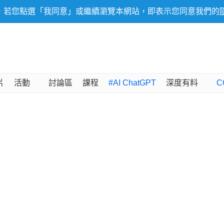
，若您點選「我同意」或繼續瀏覽本網站，即表示您同意我們的
片
活動
討論區
課程
#AI ChatGPT
深度有料
C