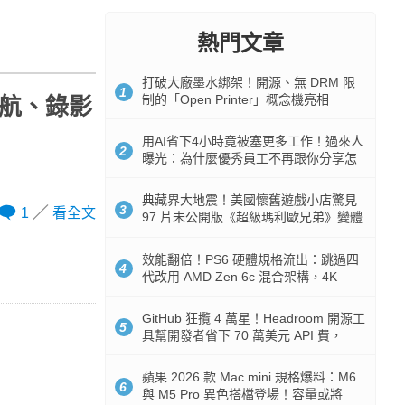
熱門文章
打破大廠墨水綁架！開源、無 DRM 限
1
制的「Open Printer」概念機亮相
能導航、錄影
用AI省下4小時竟被塞更多工作！過來人
2
曝光：為什麼優秀員工不再跟你分享怎
麼使用AI
典藏界大地震！美國懷舊遊戲小店驚見
3
1
看全文
97 片未公開版《超級瑪利歐兄弟》變體
任天堂卡帶
效能翻倍！PS6 硬體規格流出：跳過四
4
代改用 AMD Zen 6c 混合架構，4K
120fps 與全光追時代來臨
GitHub 狂攬 4 萬星！Headroom 開源工
5
具幫開發者省下 70 萬美元 API 費，
Token 消耗暴降 92%
蘋果 2026 款 Mac mini 規格爆料：M6
6
與 M5 Pro 異色搭檔登場！容量或將