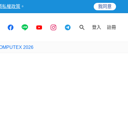
隱私權政策
。
我同意
登入
註冊
OMPUTEX 2026