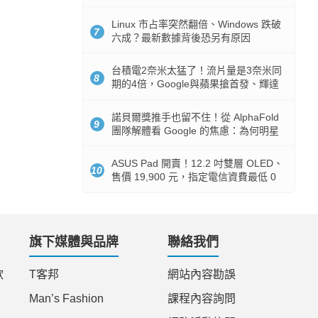
512GB 起跳
Linux 市占率突然翻倍、Windows 跌破
7
六成？最新數據背後恐另有原因
台積電2奈米太猛了！流片量是3奈米同
8
期的4倍，Google與蘋果搶首發、輝達
與AMD排隊等產能
諾貝爾獎推手也留不住！從 AlphaFold
9
團隊解體看 Google 的焦慮：為何明星
實驗室要為 Gemini 讓路？
ASUS Pad 開賣！12.2 吋雙層 OLED、
10
售價 19,900 元，指定電信資費最低 0
元入手
旗下媒體與品牌
聯絡我們
款
T客邦
網站內容勘誤
Man’s Fashion
課程內容詢問