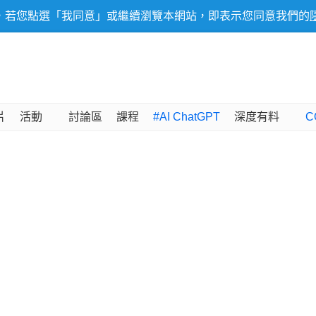
，若您點選「我同意」或繼續瀏覽本網站，即表示您同意我們的
片
活動
討論區
課程
#AI ChatGPT
深度有料
C