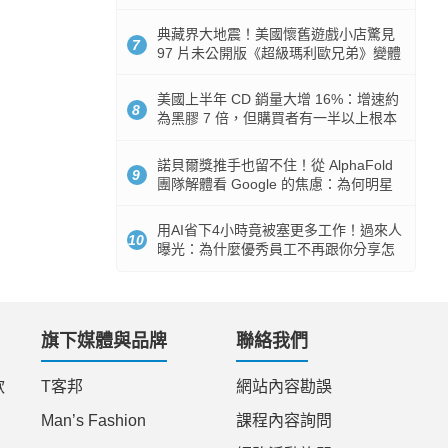
512GB 起跳
典藏界大地震！美國懷舊遊戲小店驚見
7
97 片未公開版《超級瑪利歐兄弟》變體
任天堂卡帶
美國上半年 CD 銷量大增 16%：增速約
8
為黑膠 7 倍，但購買者有一半以上根本
沒有播放器
諾貝爾獎推手也留不住！從 AlphaFold
9
團隊解體看 Google 的焦慮：為何明星
實驗室要為 Gemini 讓路？
用AI省下4小時竟被塞更多工作！過來人
10
曝光：為什麼優秀員工不再跟你分享怎
麼使用AI
旗下媒體與品牌
聯絡我們
款
T客邦
網站內容勘誤
Man’s Fashion
課程內容詢問