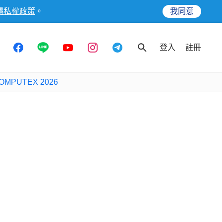
隱私權政策
。
我同意
登入
註冊
OMPUTEX 2026