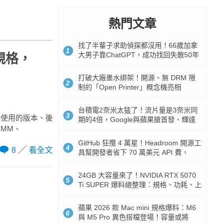
熱門文章
找了半輩子求助偵探都沒用！66歲加拿
1
大男子靠ChatGPT，成功找回失散50年
規格，
家人
打破大廠墨水綁架！開源、無 DRM 限
2
制的「Open Printer」概念機亮相
台積電2奈米太猛了！流片量是3奈米同
3
機板使用的版本、後
期的4倍，Google與蘋果搶首發、輝達
IMM、
與AMD排隊等產能
GitHub 狂攬 4 萬星！Headroom 開源工
4
8
看全文
具幫開發者省下 70 萬美元 API 費，
Token 消耗暴降 92%
24GB 大容量來了！NVIDIA RTX 5070
5
Ti SUPER 爆料總整理：規格、功耗、上
市時間
蘋果 2026 款 Mac mini 規格爆料：M6
6
與 M5 Pro 異色搭檔登場！容量或將