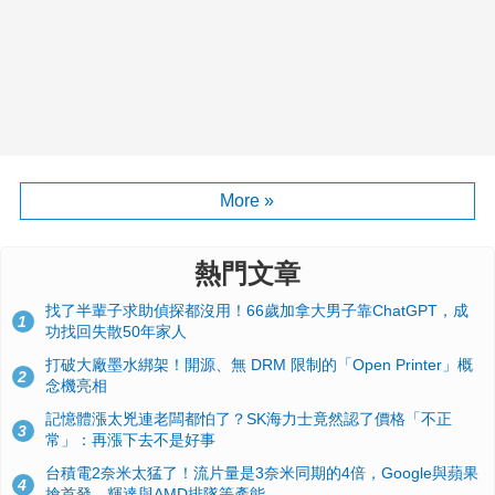
More »
熱門文章
找了半輩子求助偵探都沒用！66歲加拿大男子靠ChatGPT，成
1
功找回失散50年家人
打破大廠墨水綁架！開源、無 DRM 限制的「Open Printer」概
2
念機亮相
記憶體漲太兇連老闆都怕了？SK海力士竟然認了價格「不正
3
常」：再漲下去不是好事
台積電2奈米太猛了！流片量是3奈米同期的4倍，Google與蘋果
4
搶首發、輝達與AMD排隊等產能