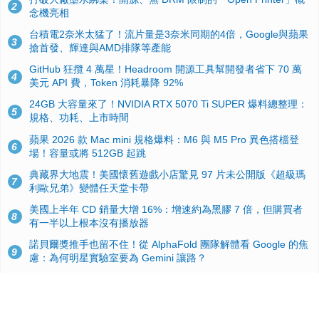
2
念機亮相
台積電2奈米太猛了！流片量是3奈米同期的4倍，Google與蘋果
3
搶首發、輝達與AMD排隊等產能
GitHub 狂攬 4 萬星！Headroom 開源工具幫開發者省下 70 萬
4
美元 API 費，Token 消耗暴降 92%
24GB 大容量來了！NVIDIA RTX 5070 Ti SUPER 爆料總整理：
5
規格、功耗、上市時間
蘋果 2026 款 Mac mini 規格爆料：M6 與 M5 Pro 異色搭檔登
6
場！容量或將 512GB 起跳
典藏界大地震！美國懷舊遊戲小店驚見 97 片未公開版《超級瑪
7
利歐兄弟》變體任天堂卡帶
美國上半年 CD 銷量大增 16%：增速約為黑膠 7 倍，但購買者
8
有一半以上根本沒有播放器
諾貝爾獎推手也留不住！從 AlphaFold 團隊解體看 Google 的焦
9
慮：為何明星實驗室要為 Gemini 讓路？
用AI省下4小時竟被塞更多工作！過來人曝光：為什麼優秀員工
10
不再跟你分享怎麼使用AI