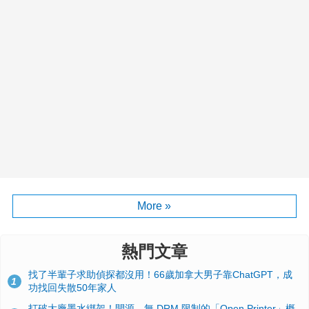
More »
熱門文章
找了半輩子求助偵探都沒用！66歲加拿大男子靠ChatGPT，成
1
功找回失散50年家人
打破大廠墨水綁架！開源、無 DRM 限制的「Open Printer」概