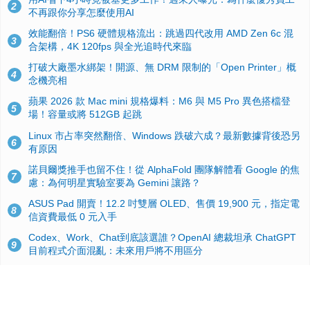
2
不再跟你分享怎麼使用AI
效能翻倍！PS6 硬體規格流出：跳過四代改用 AMD Zen 6c 混
3
合架構，4K 120fps 與全光追時代來臨
打破大廠墨水綁架！開源、無 DRM 限制的「Open Printer」概
4
念機亮相
蘋果 2026 款 Mac mini 規格爆料：M6 與 M5 Pro 異色搭檔登
5
場！容量或將 512GB 起跳
Linux 市占率突然翻倍、Windows 跌破六成？最新數據背後恐另
6
有原因
諾貝爾獎推手也留不住！從 AlphaFold 團隊解體看 Google 的焦
7
慮：為何明星實驗室要為 Gemini 讓路？
ASUS Pad 開賣！12.2 吋雙層 OLED、售價 19,900 元，指定電
8
信資費最低 0 元入手
Codex、Work、Chat到底該選誰？OpenAI 總裁坦承 ChatGPT
9
目前程式介面混亂：未來用戶將不用區分
手機真的能「一鍵自毀」！他靠這招讓海關查不到資料卻被告，
10
GrapheneOS開源隱私系統官方力挺