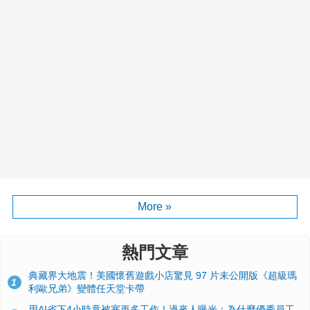
More »
熱門文章
典藏界大地震！美國懷舊遊戲小店驚見 97 片未公開版《超級瑪
1
利歐兄弟》變體任天堂卡帶
用AI省下4小時竟被塞更多工作！過來人曝光：為什麼優秀員工