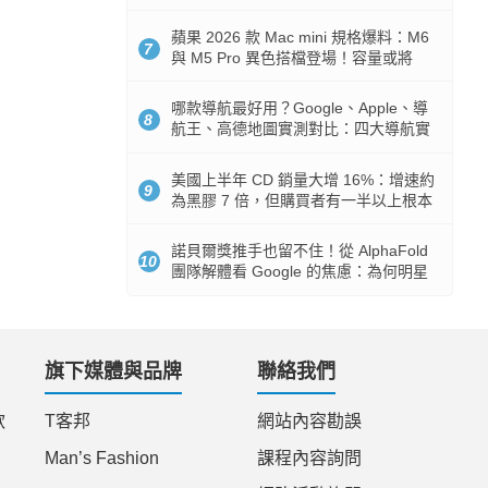
市時間
蘋果 2026 款 Mac mini 規格爆料：M6
7
與 M5 Pro 異色搭檔登場！容量或將
512GB 起跳
哪款導航最好用？Google、Apple、導
8
航王、高德地圖實測對比：四大導航實
測懶人包
美國上半年 CD 銷量大增 16%：增速約
9
為黑膠 7 倍，但購買者有一半以上根本
沒有播放器
諾貝爾獎推手也留不住！從 AlphaFold
10
團隊解體看 Google 的焦慮：為何明星
實驗室要為 Gemini 讓路？
旗下媒體與品牌
聯絡我們
款
T客邦
網站內容勘誤
Man’s Fashion
課程內容詢問