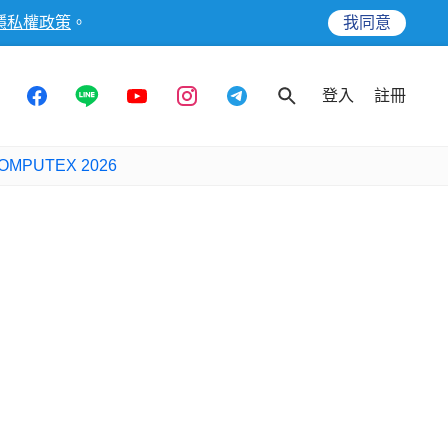
隱私權政策
。
我同意
登入
註冊
OMPUTEX 2026