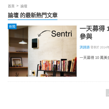
首頁
論壇
論壇 的最新熱門文章
新聞
一天募得 
參與
洪詩詩
發表於
2014
一天募得 10 