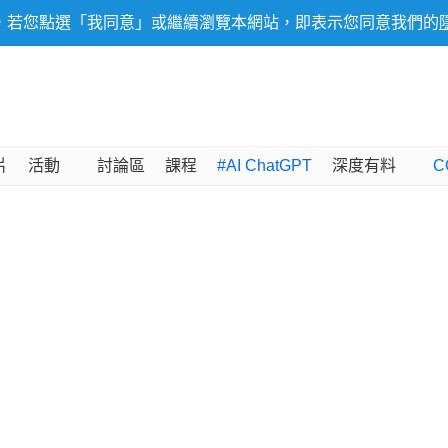
，若您點選「我同意」或繼續瀏覽本網站，即表示您同意我們的
片
活動
討論區
課程
#AI ChatGPT
深度有料
C