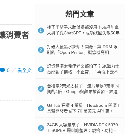
熱門文章
找了半輩子求助偵探都沒用！66歲加拿
1
大男子靠ChatGPT，成功找回失散50年
須讓消費者
家人
打破大廠墨水綁架！開源、無 DRM 限
2
制的「Open Printer」概念機亮相
記憶體漲太兇連老闆都怕了？SK海力士
3
0
看全文
竟然認了價格「不正常」：再漲下去不
是好事
台積電2奈米太猛了！流片量是3奈米同
4
期的4倍，Google與蘋果搶首發、輝達
與AMD排隊等產能
GitHub 狂攬 4 萬星！Headroom 開源工
5
具幫開發者省下 70 萬美元 API 費，
Token 消耗暴降 92%
24GB 大容量來了！NVIDIA RTX 5070
6
Ti SUPER 爆料總整理：規格、功耗、上