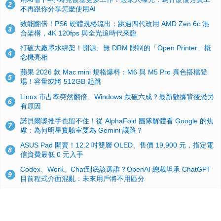
2
不再跟你分享怎麼使用AI
效能翻倍！PS6 硬體規格流出：跳過四代改用 AMD Zen 6c 混
3
合架構，4K 120fps 與全光追時代來臨
打破大廠墨水綁架！開源、無 DRM 限制的「Open Printer」概
4
念機亮相
蘋果 2026 款 Mac mini 規格爆料：M6 與 M5 Pro 異色搭檔登
5
場！容量或將 512GB 起跳
Linux 市占率突然翻倍、Windows 跌破六成？最新數據背後恐另
6
有原因
諾貝爾獎推手也留不住！從 AlphaFold 團隊解體看 Google 的焦
7
慮：為何明星實驗室要為 Gemini 讓路？
ASUS Pad 開賣！12.2 吋雙層 OLED、售價 19,900 元，指定電
8
信資費最低 0 元入手
Codex、Work、Chat到底該選誰？OpenAI 總裁坦承 ChatGPT
9
目前程式介面混亂：未來用戶將不用區分
手機真的能「一鍵自毀」！他靠這招讓海關查不到資料卻被告，
10
GrapheneOS開源隱私系統官方力挺