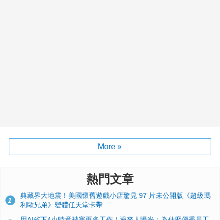
More »
熱門文章
典藏界大地震！美國懷舊遊戲小店驚見 97 片未公開版《超級瑪
1
利歐兄弟》變體任天堂卡帶
用AI省下4小時竟被塞更多工作！過來人曝光：為什麼優秀員工