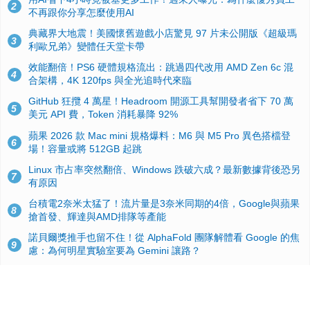
2
不再跟你分享怎麼使用AI
典藏界大地震！美國懷舊遊戲小店驚見 97 片未公開版《超級瑪
3
利歐兄弟》變體任天堂卡帶
效能翻倍！PS6 硬體規格流出：跳過四代改用 AMD Zen 6c 混
4
合架構，4K 120fps 與全光追時代來臨
GitHub 狂攬 4 萬星！Headroom 開源工具幫開發者省下 70 萬
5
美元 API 費，Token 消耗暴降 92%
蘋果 2026 款 Mac mini 規格爆料：M6 與 M5 Pro 異色搭檔登
6
場！容量或將 512GB 起跳
Linux 市占率突然翻倍、Windows 跌破六成？最新數據背後恐另
7
有原因
台積電2奈米太猛了！流片量是3奈米同期的4倍，Google與蘋果
8
搶首發、輝達與AMD排隊等產能
諾貝爾獎推手也留不住！從 AlphaFold 團隊解體看 Google 的焦
9
慮：為何明星實驗室要為 Gemini 讓路？
ASUS Pad 開賣！12.2 吋雙層 OLED、售價 19,900 元，指定電
10
信資費最低 0 元入手