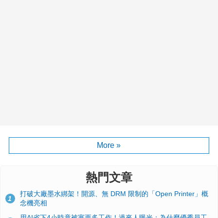
More »
熱門文章
打破大廠墨水綁架！開源、無 DRM 限制的「Open Printer」概
1
念機亮相
用AI省下4小時竟被塞更多工作！過來人曝光：為什麼優秀員工