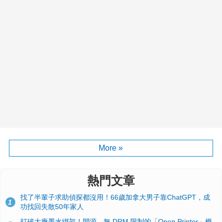
More »
熱門文章
找了半輩子求助偵探都沒用！66歲加拿大男子靠ChatGPT，成
1
功找回失散50年家人
打破大廠墨水綁架！開源、無 DRM 限制的「Open Printer」概