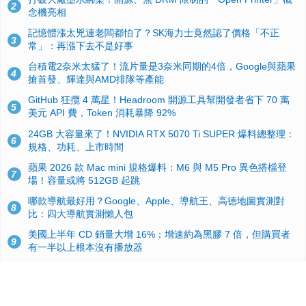
2
念機亮相
記憶體漲太兇連老闆都怕了？SK海力士竟然認了價格「不正
3
常」：再漲下去不是好事
台積電2奈米太猛了！流片量是3奈米同期的4倍，Google與蘋果
4
搶首發、輝達與AMD排隊等產能
GitHub 狂攬 4 萬星！Headroom 開源工具幫開發者省下 70 萬
5
美元 API 費，Token 消耗暴降 92%
24GB 大容量來了！NVIDIA RTX 5070 Ti SUPER 爆料總整理：
6
規格、功耗、上市時間
蘋果 2026 款 Mac mini 規格爆料：M6 與 M5 Pro 異色搭檔登
7
場！容量或將 512GB 起跳
哪款導航最好用？Google、Apple、導航王、高德地圖實測對
8
比：四大導航實測懶人包
美國上半年 CD 銷量大增 16%：增速約為黑膠 7 倍，但購買者
9
有一半以上根本沒有播放器
諾貝爾獎推手也留不住！從 AlphaFold 團隊解體看 Google 的焦
10
慮：為何明星實驗室要為 Gemini 讓路？