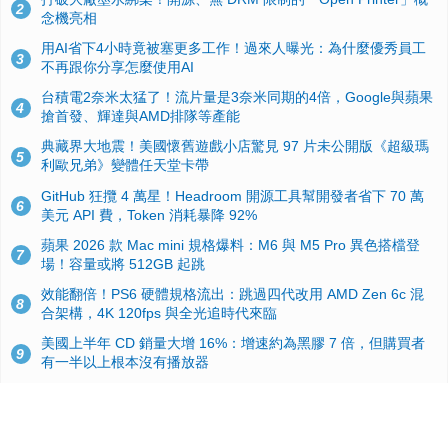
2
念機亮相
用AI省下4小時竟被塞更多工作！過來人曝光：為什麼優秀員工
3
不再跟你分享怎麼使用AI
台積電2奈米太猛了！流片量是3奈米同期的4倍，Google與蘋果
4
搶首發、輝達與AMD排隊等產能
典藏界大地震！美國懷舊遊戲小店驚見 97 片未公開版《超級瑪
5
利歐兄弟》變體任天堂卡帶
GitHub 狂攬 4 萬星！Headroom 開源工具幫開發者省下 70 萬
6
美元 API 費，Token 消耗暴降 92%
蘋果 2026 款 Mac mini 規格爆料：M6 與 M5 Pro 異色搭檔登
7
場！容量或將 512GB 起跳
效能翻倍！PS6 硬體規格流出：跳過四代改用 AMD Zen 6c 混
8
合架構，4K 120fps 與全光追時代來臨
美國上半年 CD 銷量大增 16%：增速約為黑膠 7 倍，但購買者
9
有一半以上根本沒有播放器
諾貝爾獎推手也留不住！從 AlphaFold 團隊解體看 Google 的焦
10
慮：為何明星實驗室要為 Gemini 讓路？