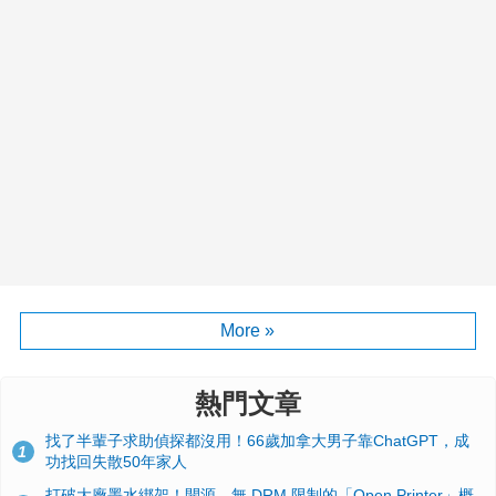
More »
熱門文章
找了半輩子求助偵探都沒用！66歲加拿大男子靠ChatGPT，成
1
功找回失散50年家人
打破大廠墨水綁架！開源、無 DRM 限制的「Open Printer」概