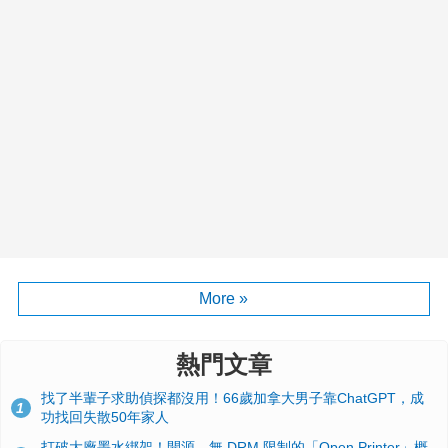
More »
熱門文章
找了半輩子求助偵探都沒用！66歲加拿大男子靠ChatGPT，成
1
功找回失散50年家人
打破大廠墨水綁架！開源、無 DRM 限制的「Open Printer」概