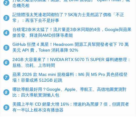
2
念機亮相
記憶體漲太兇連老闆都怕了？SK海力士竟然認了價格「不正
3
常」：再漲下去不是好事
台積電2奈米太猛了！流片量是3奈米同期的4倍，Google與蘋果
4
搶首發、輝達與AMD排隊等產能
GitHub 狂攬 4 萬星！Headroom 開源工具幫開發者省下 70 萬
5
美元 API 費，Token 消耗暴降 92%
24GB 大容量來了！NVIDIA RTX 5070 Ti SUPER 爆料總整理：
6
規格、功耗、上市時間
蘋果 2026 款 Mac mini 規格爆料：M6 與 M5 Pro 異色搭檔登
7
場！容量或將 512GB 起跳
哪款導航最好用？Google、Apple、導航王、高德地圖實測對
8
比：四大導航實測懶人包
美國上半年 CD 銷量大增 16%：增速約為黑膠 7 倍，但購買者
9
有一半以上根本沒有播放器
諾貝爾獎推手也留不住！從 AlphaFold 團隊解體看 Google 的焦
10
慮：為何明星實驗室要為 Gemini 讓路？