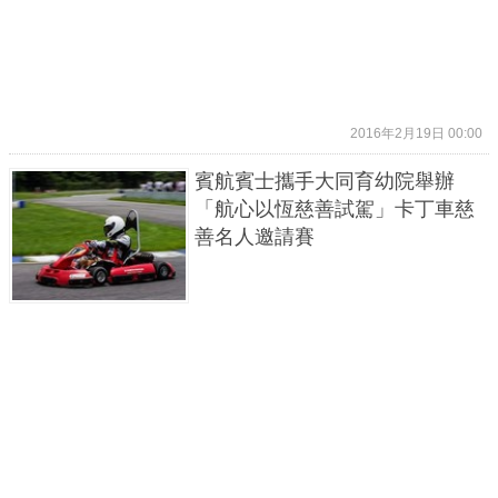
2016年2月19日 00:00
賓航賓士攜手大同育幼院舉辦
「航心以恆慈善試駕」卡丁車慈
善名人邀請賽