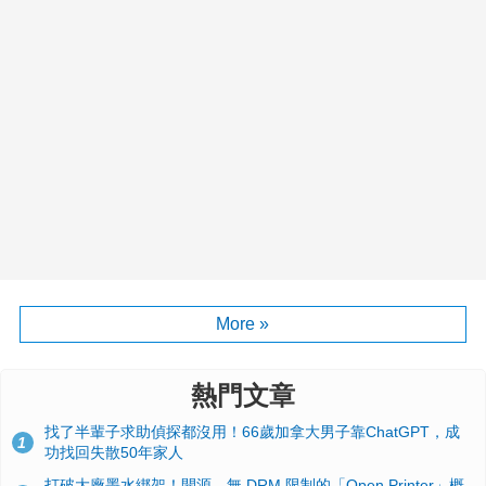
More »
熱門文章
找了半輩子求助偵探都沒用！66歲加拿大男子靠ChatGPT，成
1
功找回失散50年家人
打破大廠墨水綁架！開源、無 DRM 限制的「Open Printer」概