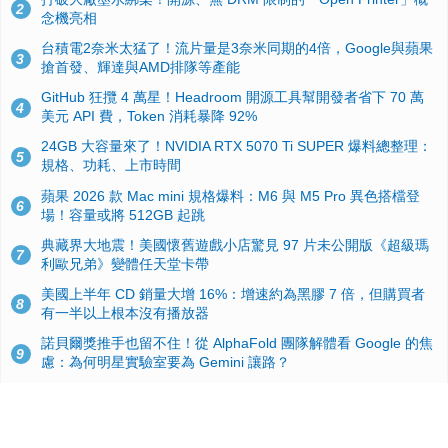
2
念機亮相
台積電2奈米太猛了！流片量是3奈米同期的4倍，Google與蘋果
3
搶首發、輝達與AMD排隊等產能
GitHub 狂攬 4 萬星！Headroom 開源工具幫開發者省下 70 萬
4
美元 API 費，Token 消耗暴降 92%
24GB 大容量來了！NVIDIA RTX 5070 Ti SUPER 爆料總整理：
5
規格、功耗、上市時間
蘋果 2026 款 Mac mini 規格爆料：M6 與 M5 Pro 異色搭檔登
6
場！容量或將 512GB 起跳
典藏界大地震！美國懷舊遊戲小店驚見 97 片未公開版《超級瑪
7
利歐兄弟》變體任天堂卡帶
美國上半年 CD 銷量大增 16%：增速約為黑膠 7 倍，但購買者
8
有一半以上根本沒有播放器
諾貝爾獎推手也留不住！從 AlphaFold 團隊解體看 Google 的焦
9
慮：為何明星實驗室要為 Gemini 讓路？
用AI省下4小時竟被塞更多工作！過來人曝光：為什麼優秀員工
10
不再跟你分享怎麼使用AI