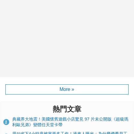
More »
熱門文章
典藏界大地震！美國懷舊遊戲小店驚見 97 片未公開版《超級瑪
1
利歐兄弟》變體任天堂卡帶
用AI省下4小時竟被塞更多工作！過來人曝光：為什麼優秀員工