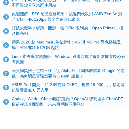
2
不再跟你分享怎麼使用AI
效能翻倍！PS6 硬體規格流出：跳過四代改用 AMD Zen 6c 混
3
合架構，4K 120fps 與全光追時代來臨
打破大廠墨水綁架！開源、無 DRM 限制的「Open Printer」概
4
念機亮相
蘋果 2026 款 Mac mini 規格爆料：M6 與 M5 Pro 異色搭檔登
5
場！容量或將 512GB 起跳
Linux 市占率突然翻倍、Windows 跌破六成？最新數據背後恐另
6
有原因
諾貝爾獎推手也留不住！從 AlphaFold 團隊解體看 Google 的焦
7
慮：為何明星實驗室要為 Gemini 讓路？
ASUS Pad 開賣！12.2 吋雙層 OLED、售價 19,900 元，指定電
8
信資費最低 0 元入手
Codex、Work、Chat到底該選誰？OpenAI 總裁坦承 ChatGPT
9
目前程式介面混亂：未來用戶將不用區分
手機真的能「一鍵自毀」！他靠這招讓海關查不到資料卻被告，
10
GrapheneOS開源隱私系統官方力挺