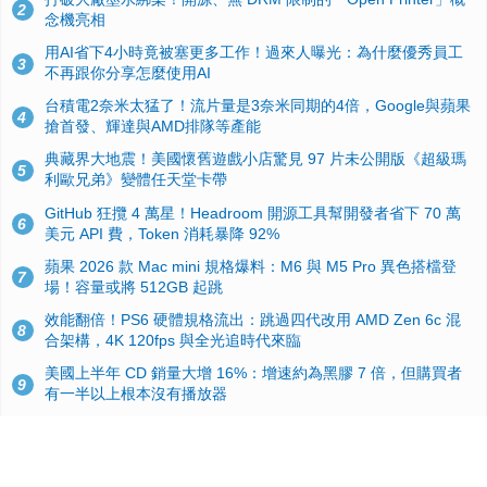
2
念機亮相
用AI省下4小時竟被塞更多工作！過來人曝光：為什麼優秀員工
3
不再跟你分享怎麼使用AI
台積電2奈米太猛了！流片量是3奈米同期的4倍，Google與蘋果
4
搶首發、輝達與AMD排隊等產能
典藏界大地震！美國懷舊遊戲小店驚見 97 片未公開版《超級瑪
5
利歐兄弟》變體任天堂卡帶
GitHub 狂攬 4 萬星！Headroom 開源工具幫開發者省下 70 萬
6
美元 API 費，Token 消耗暴降 92%
蘋果 2026 款 Mac mini 規格爆料：M6 與 M5 Pro 異色搭檔登
7
場！容量或將 512GB 起跳
效能翻倍！PS6 硬體規格流出：跳過四代改用 AMD Zen 6c 混
8
合架構，4K 120fps 與全光追時代來臨
美國上半年 CD 銷量大增 16%：增速約為黑膠 7 倍，但購買者
9
有一半以上根本沒有播放器
諾貝爾獎推手也留不住！從 AlphaFold 團隊解體看 Google 的焦
10
慮：為何明星實驗室要為 Gemini 讓路？