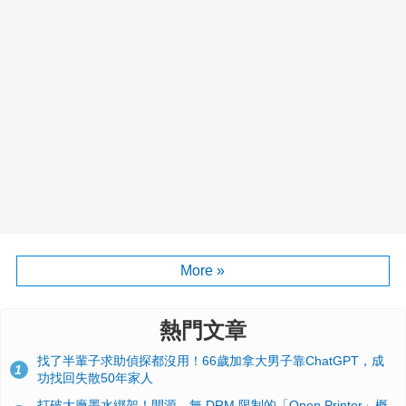
More »
熱門文章
找了半輩子求助偵探都沒用！66歲加拿大男子靠ChatGPT，成
1
功找回失散50年家人
打破大廠墨水綁架！開源、無 DRM 限制的「Open Printer」概