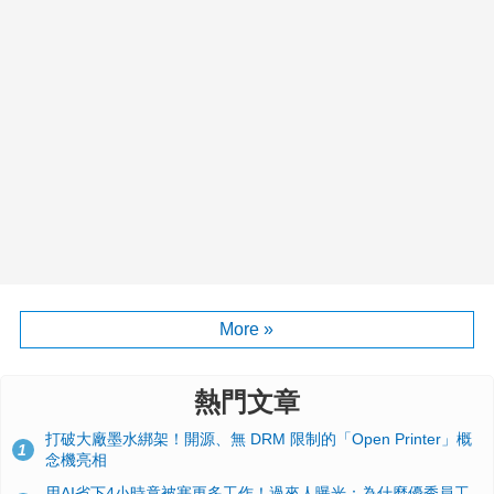
More »
熱門文章
打破大廠墨水綁架！開源、無 DRM 限制的「Open Printer」概
1
念機亮相
用AI省下4小時竟被塞更多工作！過來人曝光：為什麼優秀員工