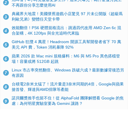
2
不再跟你分享怎麼使用AI
典藏界大地震！美國懷舊遊戲小店驚見 97 片未公開版《超級瑪
3
利歐兄弟》變體任天堂卡帶
效能翻倍！PS6 硬體規格流出：跳過四代改用 AMD Zen 6c 混
4
合架構，4K 120fps 與全光追時代來臨
GitHub 狂攬 4 萬星！Headroom 開源工具幫開發者省下 70 萬
5
美元 API 費，Token 消耗暴降 92%
蘋果 2026 款 Mac mini 規格爆料：M6 與 M5 Pro 異色搭檔登
6
場！容量或將 512GB 起跳
Linux 市占率突然翻倍、Windows 跌破六成？最新數據背後恐另
7
有原因
台積電2奈米太猛了！流片量是3奈米同期的4倍，Google與蘋果
8
搶首發、輝達與AMD排隊等產能
諾貝爾獎推手也留不住！從 AlphaFold 團隊解體看 Google 的焦
9
慮：為何明星實驗室要為 Gemini 讓路？
ASUS Pad 開賣！12.2 吋雙層 OLED、售價 19,900 元，指定電
10
信資費最低 0 元入手