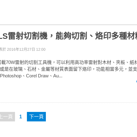
ll DLS雷射切割機，能夠切割、烙印多種材
表於
2016年12月27日 12:00
LS是款搭載70W雷射的切割工具機，可以利用高功率雷射對木材、夾板、
或是在玻璃、石材、金屬等材質表面留下烙印，功能相當多元，並支援
e Photoshop、Corel Draw、Au...
上一頁
1
下一頁