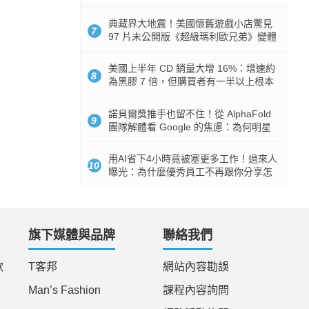
512GB 起跳
典藏界大地震！美國懷舊遊戲小店驚見
7
97 片未公開版《超級瑪利歐兄弟》變體
任天堂卡帶
美國上半年 CD 銷量大增 16%：增速約
8
為黑膠 7 倍，但購買者有一半以上根本
沒有播放器
諾貝爾獎推手也留不住！從 AlphaFold
9
團隊解體看 Google 的焦慮：為何明星
實驗室要為 Gemini 讓路？
用AI省下4小時竟被塞更多工作！過來人
10
曝光：為什麼優秀員工不再跟你分享怎
麼使用AI
旗下媒體與品牌
聯絡我們
款
T客邦
網站內容勘誤
Man’s Fashion
課程內容詢問