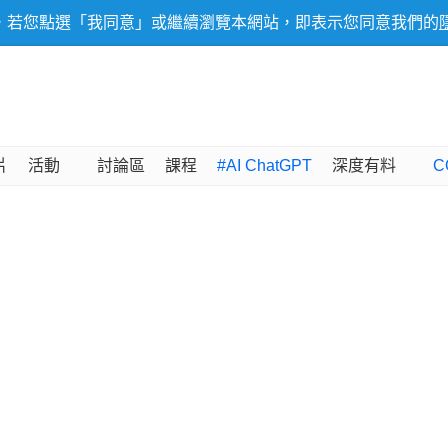
，若您點選「我同意」或繼續瀏覽本網站，即表示您同意我們的
片
活動
討論區
課程
#AI ChatGPT
深度有料
C