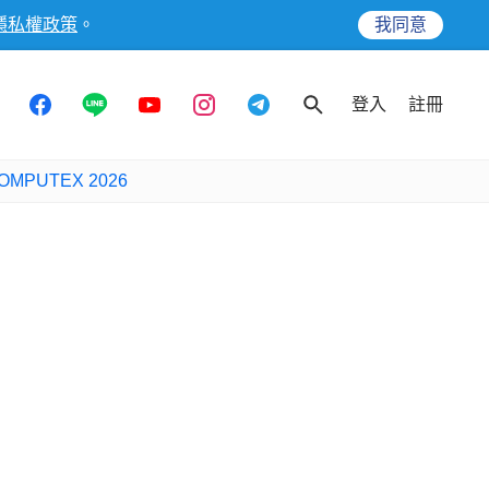
隱私權政策
。
我同意
登入
註冊
OMPUTEX 2026