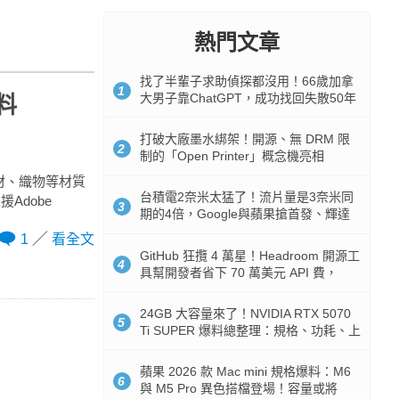
熱門文章
找了半輩子求助偵探都沒用！66歲加拿
1
大男子靠ChatGPT，成功找回失散50年
料
家人
打破大廠墨水綁架！開源、無 DRM 限
2
制的「Open Printer」概念機亮相
紙材、織物等材質
台積電2奈米太猛了！流片量是3奈米同
Adobe
3
期的4倍，Google與蘋果搶首發、輝達
與AMD排隊等產能
1
看全文
GitHub 狂攬 4 萬星！Headroom 開源工
4
具幫開發者省下 70 萬美元 API 費，
Token 消耗暴降 92%
24GB 大容量來了！NVIDIA RTX 5070
5
Ti SUPER 爆料總整理：規格、功耗、上
市時間
蘋果 2026 款 Mac mini 規格爆料：M6
6
與 M5 Pro 異色搭檔登場！容量或將