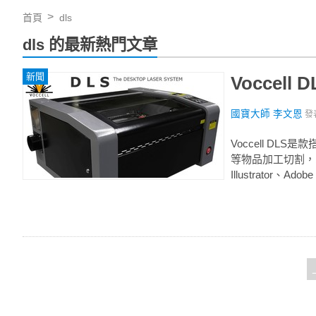
首頁
dls
dls 的最新熱門文章
新聞
Vocce
國寶大師 李文恩
發
Voccell D
等物品加工切割，
Illustrator、Adob