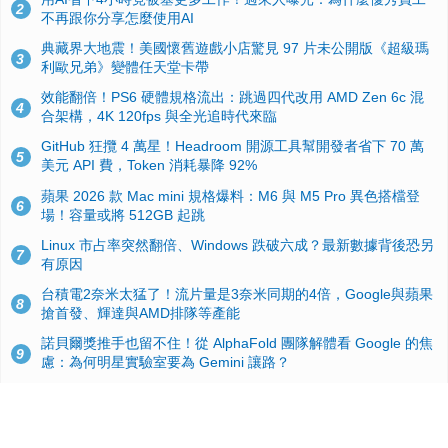
2
不再跟你分享怎麼使用AI
典藏界大地震！美國懷舊遊戲小店驚見 97 片未公開版《超級瑪
3
利歐兄弟》變體任天堂卡帶
效能翻倍！PS6 硬體規格流出：跳過四代改用 AMD Zen 6c 混
4
合架構，4K 120fps 與全光追時代來臨
GitHub 狂攬 4 萬星！Headroom 開源工具幫開發者省下 70 萬
5
美元 API 費，Token 消耗暴降 92%
蘋果 2026 款 Mac mini 規格爆料：M6 與 M5 Pro 異色搭檔登
6
場！容量或將 512GB 起跳
Linux 市占率突然翻倍、Windows 跌破六成？最新數據背後恐另
7
有原因
台積電2奈米太猛了！流片量是3奈米同期的4倍，Google與蘋果
8
搶首發、輝達與AMD排隊等產能
諾貝爾獎推手也留不住！從 AlphaFold 團隊解體看 Google 的焦
9
慮：為何明星實驗室要為 Gemini 讓路？
ASUS Pad 開賣！12.2 吋雙層 OLED、售價 19,900 元，指定電
10
信資費最低 0 元入手