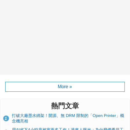
More »
熱門文章
打破大廠墨水綁架！開源、無 DRM 限制的「Open Printer」概
1
念機亮相
用AI省下4小時竟被塞更多工作！過來人曝光：為什麼優秀員工