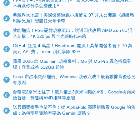
2
不再跟你分享怎麼使用AI
典藏界大地震！美國懷舊遊戲小店驚見 97 片未公開版《超級瑪
3
利歐兄弟》變體任天堂卡帶
效能翻倍！PS6 硬體規格流出：跳過四代改用 AMD Zen 6c 混
4
合架構，4K 120fps 與全光追時代來臨
GitHub 狂攬 4 萬星！Headroom 開源工具幫開發者省下 70 萬
5
美元 API 費，Token 消耗暴降 92%
蘋果 2026 款 Mac mini 規格爆料：M6 與 M5 Pro 異色搭檔登
6
場！容量或將 512GB 起跳
Linux 市占率突然翻倍、Windows 跌破六成？最新數據背後恐另
7
有原因
台積電2奈米太猛了！流片量是3奈米同期的4倍，Google與蘋果
8
搶首發、輝達與AMD排隊等產能
諾貝爾獎推手也留不住！從 AlphaFold 團隊解體看 Google 的焦
9
慮：為何明星實驗室要為 Gemini 讓路？
ASUS Pad 開賣！12.2 吋雙層 OLED、售價 19,900 元，指定電
10
信資費最低 0 元入手