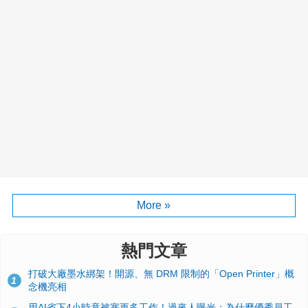
More »
熱門文章
打破大廠墨水綁架！開源、無 DRM 限制的「Open Printer」概
1
念機亮相
用AI省下4小時竟被塞更多工作！過來人曝光：為什麼優秀員工