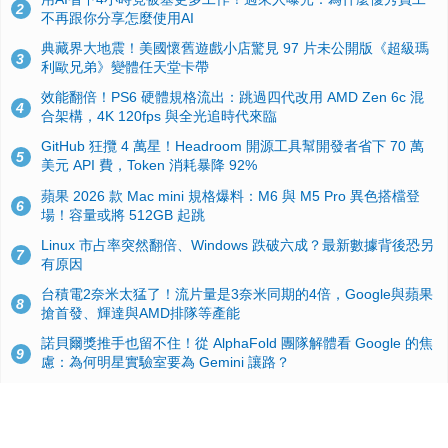
2
不再跟你分享怎麼使用AI
典藏界大地震！美國懷舊遊戲小店驚見 97 片未公開版《超級瑪
3
利歐兄弟》變體任天堂卡帶
效能翻倍！PS6 硬體規格流出：跳過四代改用 AMD Zen 6c 混
4
合架構，4K 120fps 與全光追時代來臨
GitHub 狂攬 4 萬星！Headroom 開源工具幫開發者省下 70 萬
5
美元 API 費，Token 消耗暴降 92%
蘋果 2026 款 Mac mini 規格爆料：M6 與 M5 Pro 異色搭檔登
6
場！容量或將 512GB 起跳
Linux 市占率突然翻倍、Windows 跌破六成？最新數據背後恐另
7
有原因
台積電2奈米太猛了！流片量是3奈米同期的4倍，Google與蘋果
8
搶首發、輝達與AMD排隊等產能
諾貝爾獎推手也留不住！從 AlphaFold 團隊解體看 Google 的焦
9
慮：為何明星實驗室要為 Gemini 讓路？
ASUS Pad 開賣！12.2 吋雙層 OLED、售價 19,900 元，指定電
10
信資費最低 0 元入手