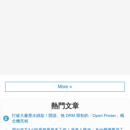
More »
熱門文章
打破大廠墨水綁架！開源、無 DRM 限制的「Open Printer」概
1
念機亮相
用AI省下4小時竟被塞更多工作！過來人曝光：為什麼優秀員工