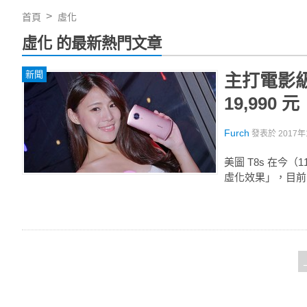
首頁
虛化
虛化 的最新熱門文章
新聞
主打電影級
19,990 元
Furch
發表於
2017年
美圖 T8s 在今
虛化效果」，目前已