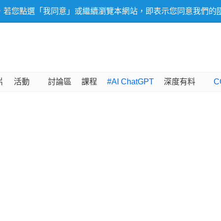
，若您點選「我同意」或繼續瀏覽本網站，即表示您同意我們的
片
活動
討論區
課程
#AI ChatGPT
深度有料
C