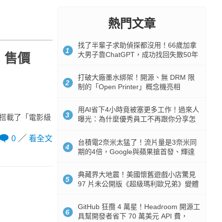
熱門文章
找了半輩子求助偵探都沒用！66歲加拿
1
大男子靠ChatGPT，成功找回失散50年
，售價
家人
打破大廠墨水綁架！開源、無 DRM 限
2
制的「Open Printer」概念機亮相
用AI省下4小時竟被塞更多工作！過來人
3
特別搭載了「電影級
曝光：為什麼優秀員工不再跟你分享怎
麼使用AI
0
看全文
台積電2奈米太猛了！流片量是3奈米同
4
期的4倍，Google與蘋果搶首發、輝達
與AMD排隊等產能
典藏界大地震！美國懷舊遊戲小店驚見
5
97 片未公開版《超級瑪利歐兄弟》變體
任天堂卡帶
GitHub 狂攬 4 萬星！Headroom 開源工
6
具幫開發者省下 70 萬美元 API 費，