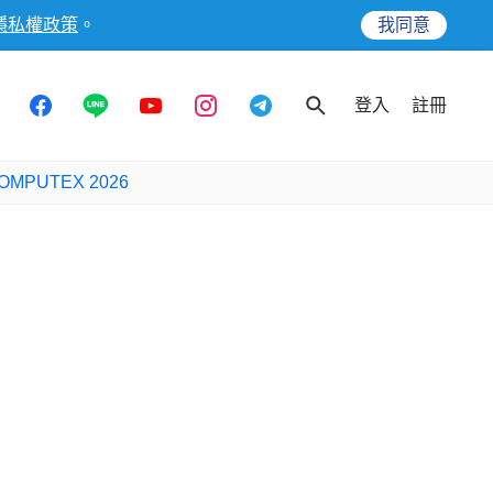
隱私權政策
。
我同意
登入
註冊
OMPUTEX 2026