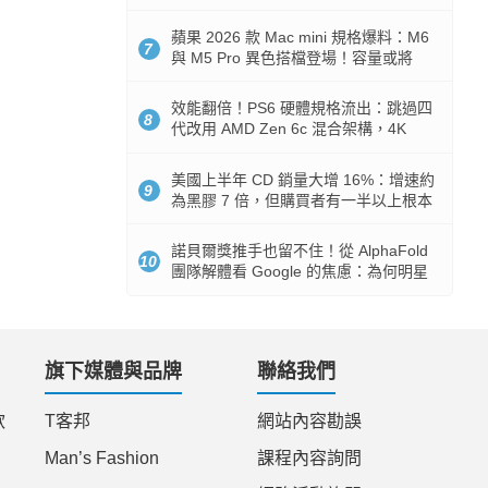
Token 消耗暴降 92%
蘋果 2026 款 Mac mini 規格爆料：M6
7
與 M5 Pro 異色搭檔登場！容量或將
512GB 起跳
效能翻倍！PS6 硬體規格流出：跳過四
8
代改用 AMD Zen 6c 混合架構，4K
120fps 與全光追時代來臨
美國上半年 CD 銷量大增 16%：增速約
9
為黑膠 7 倍，但購買者有一半以上根本
沒有播放器
諾貝爾獎推手也留不住！從 AlphaFold
10
團隊解體看 Google 的焦慮：為何明星
實驗室要為 Gemini 讓路？
旗下媒體與品牌
聯絡我們
款
T客邦
網站內容勘誤
Man’s Fashion
課程內容詢問