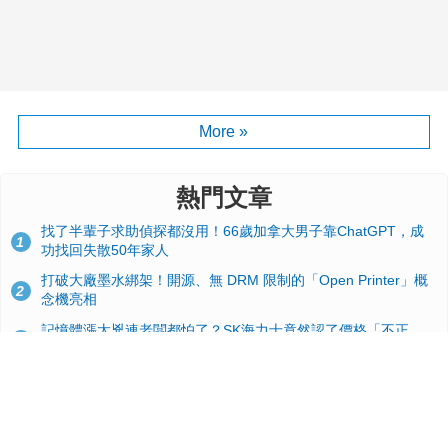
More »
熱門文章
找了半輩子求助偵探都沒用！66歲加拿大男子靠ChatGPT，成
1
功找回失散50年家人
打破大廠墨水綁架！開源、無 DRM 限制的「Open Printer」概
2
念機亮相
記憶體漲太兇連老闆都怕了？SK海力士竟然認了價格「不正
3
常」：再漲下去不是好事
台積電2奈米太猛了！流片量是3奈米同期的4倍，Google與蘋果
4
搶首發、輝達與AMD排隊等產能
GitHub 狂攬 4 萬星！Headroom 開源工具幫開發者省下 70 萬
5
美元 API 費，Token 消耗暴降 92%