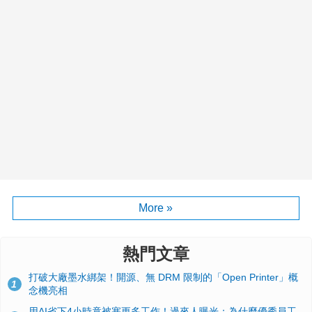
More »
熱門文章
打破大廠墨水綁架！開源、無 DRM 限制的「Open Printer」概
1
念機亮相
用AI省下4小時竟被塞更多工作！過來人曝光：為什麼優秀員工