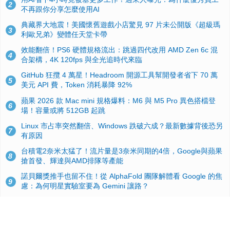
2
不再跟你分享怎麼使用AI
典藏界大地震！美國懷舊遊戲小店驚見 97 片未公開版《超級瑪
3
利歐兄弟》變體任天堂卡帶
效能翻倍！PS6 硬體規格流出：跳過四代改用 AMD Zen 6c 混
4
合架構，4K 120fps 與全光追時代來臨
GitHub 狂攬 4 萬星！Headroom 開源工具幫開發者省下 70 萬
5
美元 API 費，Token 消耗暴降 92%
蘋果 2026 款 Mac mini 規格爆料：M6 與 M5 Pro 異色搭檔登
6
場！容量或將 512GB 起跳
Linux 市占率突然翻倍、Windows 跌破六成？最新數據背後恐另
7
有原因
台積電2奈米太猛了！流片量是3奈米同期的4倍，Google與蘋果
8
搶首發、輝達與AMD排隊等產能
諾貝爾獎推手也留不住！從 AlphaFold 團隊解體看 Google 的焦
9
慮：為何明星實驗室要為 Gemini 讓路？
ASUS Pad 開賣！12.2 吋雙層 OLED、售價 19,900 元，指定電
10
信資費最低 0 元入手