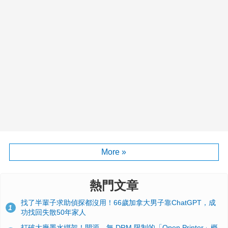
More »
熱門文章
找了半輩子求助偵探都沒用！66歲加拿大男子靠ChatGPT，成
1
功找回失散50年家人
打破大廠墨水綁架！開源、無 DRM 限制的「Open Printer」概