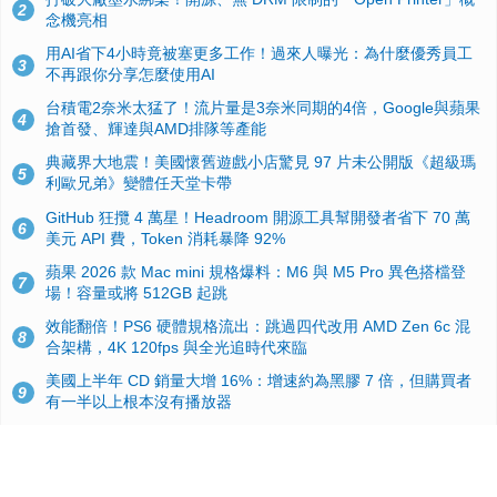
2
念機亮相
用AI省下4小時竟被塞更多工作！過來人曝光：為什麼優秀員工
3
不再跟你分享怎麼使用AI
台積電2奈米太猛了！流片量是3奈米同期的4倍，Google與蘋果
4
搶首發、輝達與AMD排隊等產能
典藏界大地震！美國懷舊遊戲小店驚見 97 片未公開版《超級瑪
5
利歐兄弟》變體任天堂卡帶
GitHub 狂攬 4 萬星！Headroom 開源工具幫開發者省下 70 萬
6
美元 API 費，Token 消耗暴降 92%
蘋果 2026 款 Mac mini 規格爆料：M6 與 M5 Pro 異色搭檔登
7
場！容量或將 512GB 起跳
效能翻倍！PS6 硬體規格流出：跳過四代改用 AMD Zen 6c 混
8
合架構，4K 120fps 與全光追時代來臨
美國上半年 CD 銷量大增 16%：增速約為黑膠 7 倍，但購買者
9
有一半以上根本沒有播放器
諾貝爾獎推手也留不住！從 AlphaFold 團隊解體看 Google 的焦
10
慮：為何明星實驗室要為 Gemini 讓路？