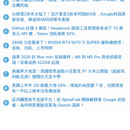
2
念機亮相
台積電2奈米太猛了！流片量是3奈米同期的4倍，Google與蘋果
3
搶首發、輝達與AMD排隊等產能
GitHub 狂攬 4 萬星！Headroom 開源工具幫開發者省下 70 萬
4
美元 API 費，Token 消耗暴降 92%
24GB 大容量來了！NVIDIA RTX 5070 Ti SUPER 爆料總整理：
5
規格、功耗、上市時間
蘋果 2026 款 Mac mini 規格爆料：M6 與 M5 Pro 異色搭檔登
6
場！容量或將 512GB 起跳
典藏界大地震！美國懷舊遊戲小店驚見 97 片未公開版《超級瑪
7
利歐兄弟》變體任天堂卡帶
美國上半年 CD 銷量大增 16%：增速約為黑膠 7 倍，但購買者
8
有一半以上根本沒有播放器
諾貝爾獎推手也留不住！從 AlphaFold 團隊解體看 Google 的焦
9
慮：為何明星實驗室要為 Gemini 讓路？
用AI省下4小時竟被塞更多工作！過來人曝光：為什麼優秀員工
10
不再跟你分享怎麼使用AI