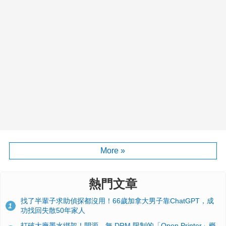
More »
熱門文章
找了半輩子求助偵探都沒用！66歲加拿大男子靠ChatGPT，成
1
功找回失散50年家人
打破大廠墨水綁架！開源、無 DRM 限制的「Open Printer」概