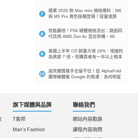
Token 消耗暴降 92%
蘋果 2026 款 Mac mini 規格爆料：M6
7
與 M5 Pro 異色搭檔登場！容量或將
512GB 起跳
效能翻倍！PS6 硬體規格流出：跳過四
8
代改用 AMD Zen 6c 混合架構，4K
120fps 與全光追時代來臨
美國上半年 CD 銷量大增 16%：增速約
9
為黑膠 7 倍，但購買者有一半以上根本
沒有播放器
諾貝爾獎推手也留不住！從 AlphaFold
10
團隊解體看 Google 的焦慮：為何明星
實驗室要為 Gemini 讓路？
旗下媒體與品牌
聯絡我們
款
T客邦
網站內容勘誤
Man’s Fashion
課程內容詢問