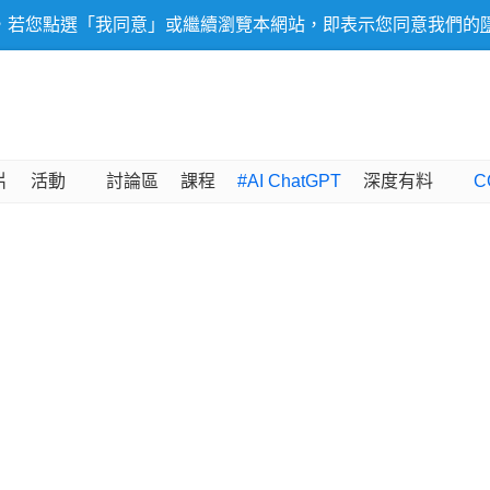
，若您點選「我同意」或繼續瀏覽本網站，即表示您同意我們的
片
活動
討論區
課程
#AI ChatGPT
深度有料
C