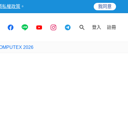
隱私權政策
。
我同意
登入
註冊
OMPUTEX 2026