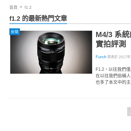
首頁
f1.2
f1.2 的最新熱門文章
新聞
M4/3 系統
實拍評測
Furch
發表於
2017年
F1.2，以往我們
在以往我們俗稱人像鏡的
也多了本文中的主角：O