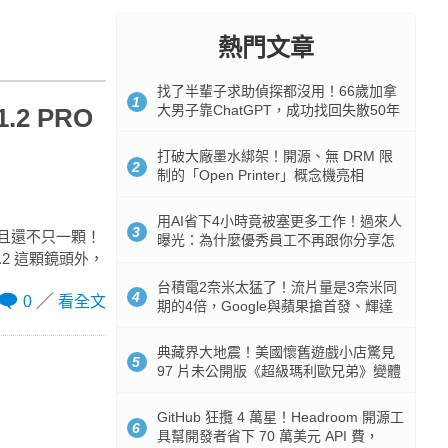
熱門文章
找了半輩子求助偵探都沒用！66歲加拿
1
大男子靠ChatGPT，成功找回失散50年
.2 PRO
家人
打破大廠墨水綁架！開源、無 DRM 限
2
制的「Open Printer」概念機亮相
用AI省下4小時竟被塞更多工作！過來人
3
而且還不只一顆！
曝光：為什麼優秀員工不再跟你分享怎
1.2 這顆鏡頭外，
麼使用AI
台積電2奈米太猛了！流片量是3奈米同
4
0
看全文
期的4倍，Google與蘋果搶首發、輝達
與AMD排隊等產能
典藏界大地震！美國懷舊遊戲小店驚見
5
97 片未公開版《超級瑪利歐兄弟》變體
任天堂卡帶
GitHub 狂攬 4 萬星！Headroom 開源工
6
具幫開發者省下 70 萬美元 API 費，