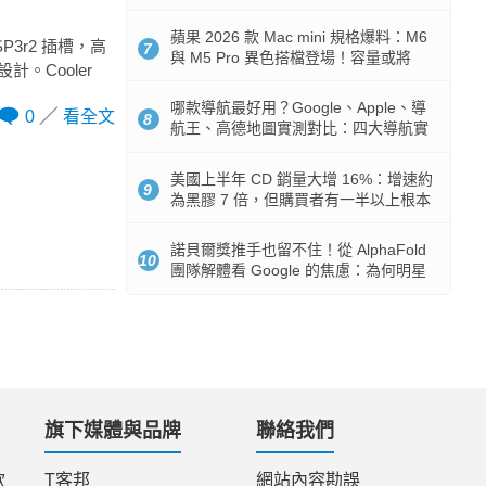
市時間
蘋果 2026 款 Mac mini 規格爆料：M6
P3r2 插槽，高
7
與 M5 Pro 異色搭檔登場！容量或將
。Cooler
512GB 起跳
哪款導航最好用？Google、Apple、導
0
看全文
8
航王、高德地圖實測對比：四大導航實
測懶人包
美國上半年 CD 銷量大增 16%：增速約
9
為黑膠 7 倍，但購買者有一半以上根本
沒有播放器
諾貝爾獎推手也留不住！從 AlphaFold
10
團隊解體看 Google 的焦慮：為何明星
實驗室要為 Gemini 讓路？
旗下媒體與品牌
聯絡我們
款
T客邦
網站內容勘誤