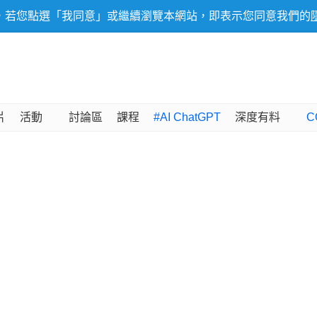
，若您點選「我同意」或繼續瀏覽本網站，即表示您同意我們的
片
活動
討論區
課程
#AI ChatGPT
深度有料
C