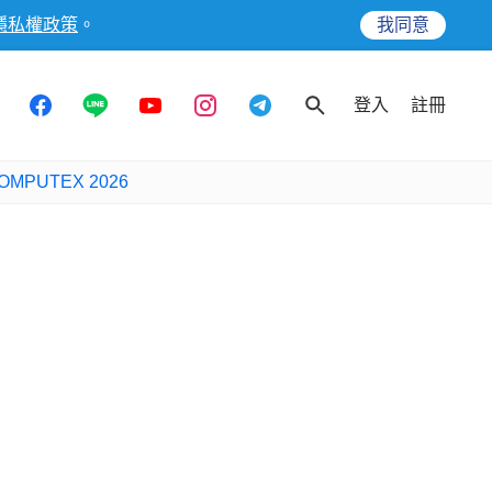
隱私權政策
。
我同意
登入
註冊
OMPUTEX 2026