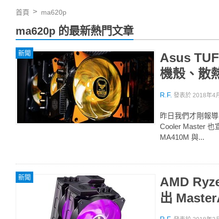
首頁
ma620p
ma620p 的最新熱門文章
新聞
Asus TUF
機殼、散
R.F.
發表於
2018年4月
昨日我們才剛報導 Tea
Cooler Mast
MA410M 與...
新聞
AMD Ryz
出 Maste