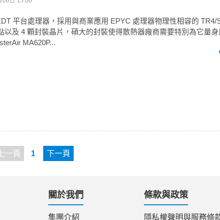
06日 15:00
EDT 平台處理器，採用與商業應用 EPYC 處理器物理性相容的 TR4/S
屬觸點以及 4 顆封裝晶片，碩大的封裝使得散熱器廠商需要特別為它量身設計
erAir MA620P...
上一頁
1
下一頁
關於我們
條款與政策
集團介紹
隱私權聲明與服務條