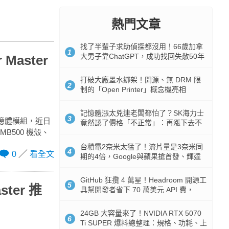
熱門文章
找了半輩子求助偵探都沒用！66歲加拿
1
大男子靠ChatGPT，成功找回失散50年
 Master
家人
打破大廠墨水綁架！開源、無 DRM 限
2
制的「Open Printer」概念機亮相
記憶體漲太兇連老闆都怕了？SK海力士
3
4 記憶體模組，近日
竟然認了價格「不正常」：再漲下去不
MB500 機殼、
是好事
台積電2奈米太猛了！流片量是3奈米同
4
0
看全文
期的4倍，Google與蘋果搶首發、輝達
與AMD排隊等產能
GitHub 狂攬 4 萬星！Headroom 開源工
5
ster 推
具幫開發者省下 70 萬美元 API 費，
Token 消耗暴降 92%
24GB 大容量來了！NVIDIA RTX 5070
6
Ti SUPER 爆料總整理：規格、功耗、上