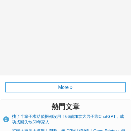
More »
熱門文章
找了半輩子求助偵探都沒用！66歲加拿大男子靠ChatGPT，成
1
功找回失散50年家人
打破大廠墨水綁架！開源、無 DRM 限制的「Open Printer」概