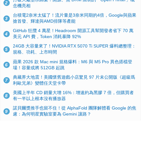
2
念機亮相
台積電2奈米太猛了！流片量是3奈米同期的4倍，Google與蘋果
3
搶首發、輝達與AMD排隊等產能
GitHub 狂攬 4 萬星！Headroom 開源工具幫開發者省下 70 萬
4
美元 API 費，Token 消耗暴降 92%
24GB 大容量來了！NVIDIA RTX 5070 Ti SUPER 爆料總整理：
5
規格、功耗、上市時間
蘋果 2026 款 Mac mini 規格爆料：M6 與 M5 Pro 異色搭檔登
6
場！容量或將 512GB 起跳
典藏界大地震！美國懷舊遊戲小店驚見 97 片未公開版《超級瑪
7
利歐兄弟》變體任天堂卡帶
美國上半年 CD 銷量大增 16%：增速約為黑膠 7 倍，但購買者
8
有一半以上根本沒有播放器
諾貝爾獎推手也留不住！從 AlphaFold 團隊解體看 Google 的焦
9
慮：為何明星實驗室要為 Gemini 讓路？
用AI省下4小時竟被塞更多工作！過來人曝光：為什麼優秀員工
10
不再跟你分享怎麼使用AI