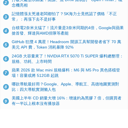
2
念機亮相
記憶體漲太兇連老闆都怕了？SK海力士竟然認了價格「不正
3
常」：再漲下去不是好事
台積電2奈米太猛了！流片量是3奈米同期的4倍，Google與蘋果
4
搶首發、輝達與AMD排隊等產能
GitHub 狂攬 4 萬星！Headroom 開源工具幫開發者省下 70 萬
5
美元 API 費，Token 消耗暴降 92%
24GB 大容量來了！NVIDIA RTX 5070 Ti SUPER 爆料總整理：
6
規格、功耗、上市時間
蘋果 2026 款 Mac mini 規格爆料：M6 與 M5 Pro 異色搭檔登
7
場！容量或將 512GB 起跳
哪款導航最好用？Google、Apple、導航王、高德地圖實測對
8
比：四大導航實測懶人包
美國上半年 CD 銷量大增 16%：增速約為黑膠 7 倍，但購買者
9
有一半以上根本沒有播放器
諾貝爾獎推手也留不住！從 AlphaFold 團隊解體看 Google 的焦
10
慮：為何明星實驗室要為 Gemini 讓路？