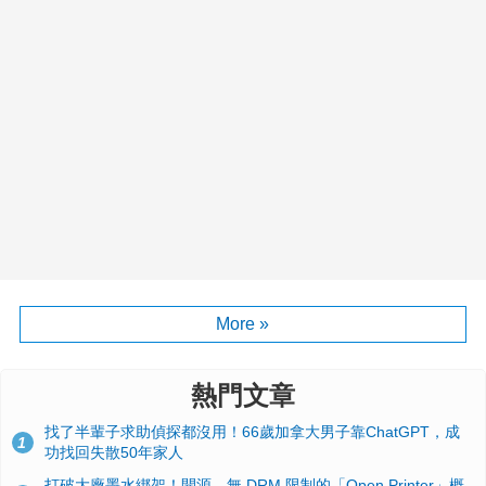
More »
熱門文章
找了半輩子求助偵探都沒用！66歲加拿大男子靠ChatGPT，成
1
功找回失散50年家人
打破大廠墨水綁架！開源、無 DRM 限制的「Open Printer」概