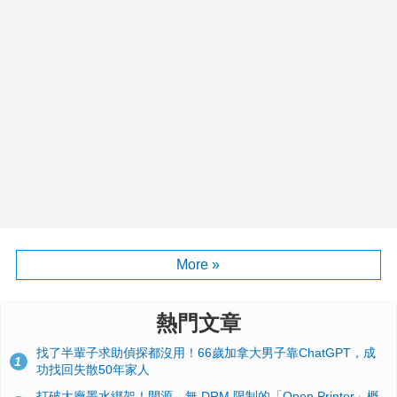
More »
熱門文章
找了半輩子求助偵探都沒用！66歲加拿大男子靠ChatGPT，成
1
功找回失散50年家人
打破大廠墨水綁架！開源、無 DRM 限制的「Open Printer」概