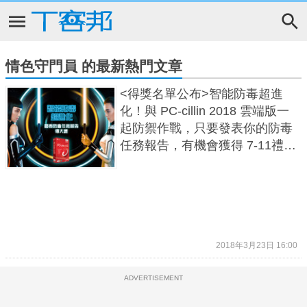
情色守門員 的最新熱門文章
<得獎名單公布>智能防毒超進
化！與 PC-cillin 2018 雲端版一
起防禦作戰，只要發表你的防毒
任務報告，有機會獲得 7-11禮劵
3,000 元！
2018年3月23日 16:00
ADVERTISEMENT