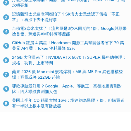
2
念機亮相
記憶體漲太兇連老闆都怕了？SK海力士竟然認了價格「不正
3
常」：再漲下去不是好事
台積電2奈米太猛了！流片量是3奈米同期的4倍，Google與蘋果
4
搶首發、輝達與AMD排隊等產能
GitHub 狂攬 4 萬星！Headroom 開源工具幫開發者省下 70 萬
5
美元 API 費，Token 消耗暴降 92%
24GB 大容量來了！NVIDIA RTX 5070 Ti SUPER 爆料總整理：
6
規格、功耗、上市時間
蘋果 2026 款 Mac mini 規格爆料：M6 與 M5 Pro 異色搭檔登
7
場！容量或將 512GB 起跳
哪款導航最好用？Google、Apple、導航王、高德地圖實測對
8
比：四大導航實測懶人包
美國上半年 CD 銷量大增 16%：增速約為黑膠 7 倍，但購買者
9
有一半以上根本沒有播放器
諾貝爾獎推手也留不住！從 AlphaFold 團隊解體看 Google 的焦
10
慮：為何明星實驗室要為 Gemini 讓路？