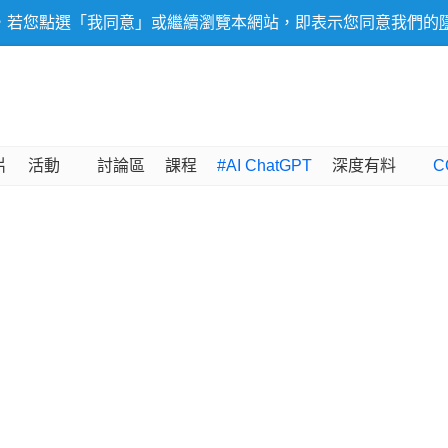
，若您點選「我同意」或繼續瀏覽本網站，即表示您同意我們的
片
活動
討論區
課程
#AI ChatGPT
深度有料
C