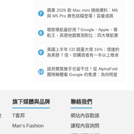
市時間
蘋果 2026 款 Mac mini 規格爆料：M6
7
與 M5 Pro 異色搭檔登場！容量或將
512GB 起跳
哪款導航最好用？Google、Apple、導
8
航王、高德地圖實測對比：四大導航實
測懶人包
美國上半年 CD 銷量大增 16%：增速約
9
為黑膠 7 倍，但購買者有一半以上根本
沒有播放器
諾貝爾獎推手也留不住！從 AlphaFold
10
團隊解體看 Google 的焦慮：為何明星
實驗室要為 Gemini 讓路？
旗下媒體與品牌
聯絡我們
款
T客邦
網站內容勘誤
Man’s Fashion
課程內容詢問