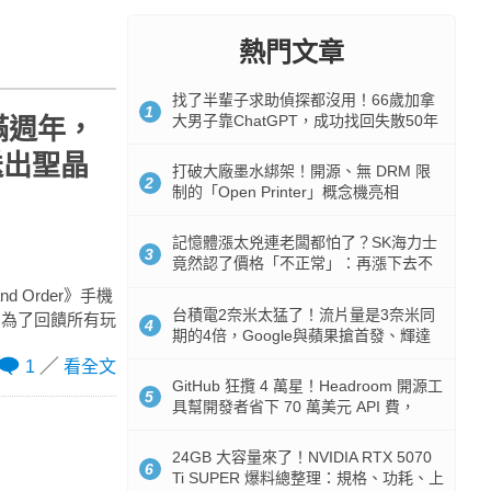
熱門文章
找了半輩子求助偵探都沒用！66歲加拿
1
大男子靠ChatGPT，成功找回失散50年
屆滿週年，
家人
送出聖晶
打破大廠墨水綁架！開源、無 DRM 限
2
制的「Open Printer」概念機亮相
記憶體漲太兇連老闆都怕了？SK海力士
3
竟然認了價格「不正常」：再漲下去不
是好事
nd Order》手機
台積電2奈米太猛了！流片量是3奈米同
方為了回饋所有玩
4
期的4倍，Google與蘋果搶首發、輝達
與AMD排隊等產能
1
看全文
GitHub 狂攬 4 萬星！Headroom 開源工
5
具幫開發者省下 70 萬美元 API 費，
Token 消耗暴降 92%
24GB 大容量來了！NVIDIA RTX 5070
6
Ti SUPER 爆料總整理：規格、功耗、上