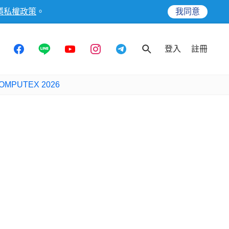
隱私權政策
。
我同意
登入
註冊
OMPUTEX 2026